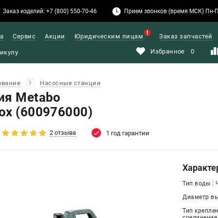
Заказ изделий: +7 (800) 550-70-46
Прием звонков (время МСК) Пн-Пт: 
а
Сервис
Акции
Юридическим лицам
Заказ запчастей
Избранное
0
ование
Насосные станции
ия Metabo
ox (600976000)
2 отзыва
1 год гарантии
Характе
Тип воды : 
Диаметр вы
Тип крепле
соединение