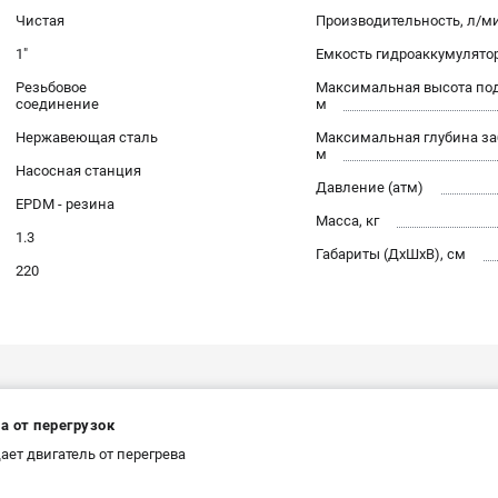
Чистая
Производительность, л/м
1"
Емкость гидроаккумулятор
Резьбовое
Максимальная высота под
соединение
м
Нержавеющая сталь
Максимальная глубина за
м
Насосная станция
Давление (атм)
EPDM - резина
Масса, кг
1.3
Габариты (ДхШхВ), см
220
а от перегрузок
ет двигатель от перегрева