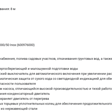
ания: 8 м
0/50 Inox (600976000)
абжения, полива садовых участков, откачивания грунтовых вод, а такж
нергосберегающей и малошумной подготовки воды
кий выключатель для автоматического включения при увеличении рас
томатическая защита от сухого хода со светодиодной индикацией для об
опасности пользователя
 насоса, отличающийся высокой производительностью и тихой работо
ания конденсаторный двигатель
охраняет двигатель от перегрева
х торцевых уплотнительных колец для обеспечения продолжительного
а из нержавеющей стали