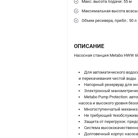
Макс. высота подачи: 55 м
Максимальная высота всасыв
Объем ресивера, прибл.: 50 л
ОПИСАНИЕ
Насосная станция Metabo HWW 600
Для автоматического водосн
и перекачивания чистой воды
Напорный резервуар для э
Электронный манометричес
Metabo Pump Protection: ав
насоса и высокого уровня без
Многоступенчатый механизм
Не требующий техобслужив
Защита от перегрузок: пред
Система высококачественны
Долговечный корпус насос