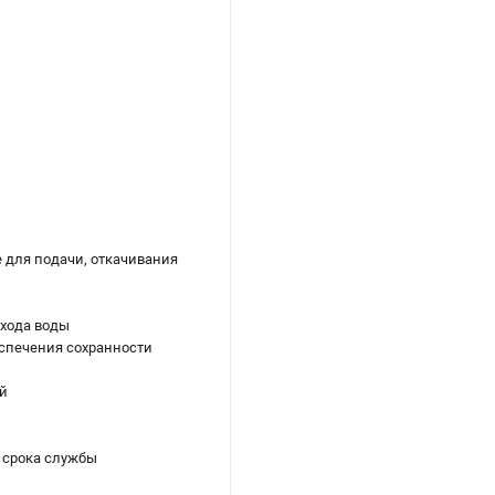
е для подачи, откачивания
хода воды
еспечения сохранности
й
 срока службы