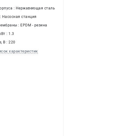
орпуса : Нержавеющая сталь
 : Насосная станция
ембраны : EPDM - резина
Вт : 1.3
 В : 220
исок характеристик