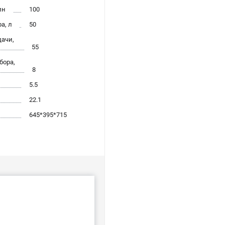
ин
100
а, л
50
ачи,
55
бора,
8
5.5
22.1
645*395*715