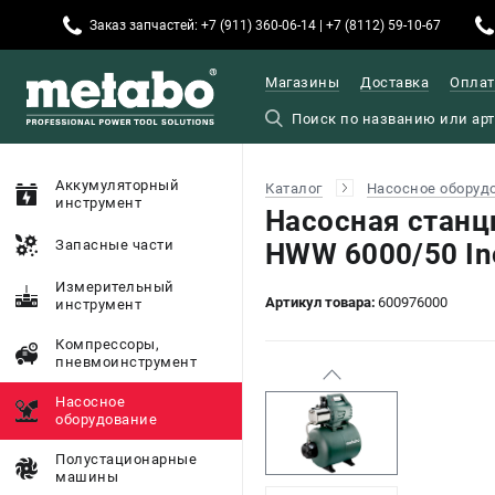
Заказ запчастей: +7 (911) 360-06-14 | +7 (8112) 59-10-67
Магазины
Доставка
Оплат
Аккумуляторный
Каталог
Насосное оборуд
инструмент
Насосная станц
Запасные части
HWW 6000/50 In
Измерительный
Артикул товара:
600976000
инструмент
Компрессоры,
пневмоинструмент
Насосное
оборудование
Полустационарные
машины