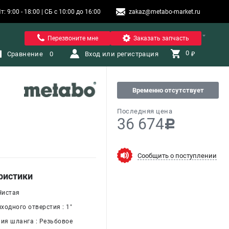
9:00 - 18:00 | СБ с 10:00 до 16:00
zakaz@metabo-market.ru
Помона
Перезвоните мне
Заказать запчасть
0 
Сравнение
0
Вход или регистрация
₽
Временно отсутствует
Последняя цена
36 674
c
Сообщить о поступлении
ристики
Чистая
ходного отверстия : 1"
ния шланга : Резьбовое