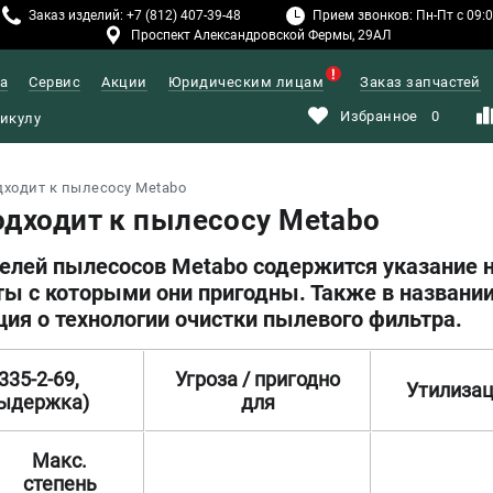
Заказ изделий: +7 (812) 407-39-48
Прием звонков: Пн-Пт с 09:00
Проспект Александровской Фермы, 29АЛ
а
Сервис
Акции
Юридическим лицам
Заказ запчастей
Избранное
0
дходит к пылесосу Metabo
одходит к пылесосу Metabo
елей пылесосов Metabo содержится указание 
ты с которыми они пригодны. Также в названи
ия о технологии очистки пылевого фильтра.
335-2-69,
Угроза / пригодно
Утилиза
выдержка)
для
Макс.
степень