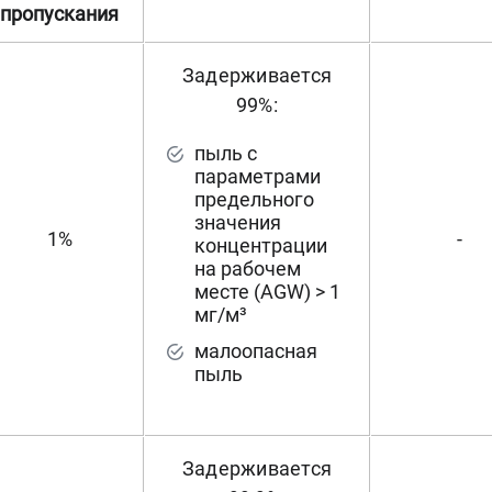
пропускания
Задерживается
99%:
пыль с
параметрами
предельного
значения
1%
-
концентрации
на рабочем
месте (AGW) > 1
мг/м³
малоопасная
пыль
Задерживается