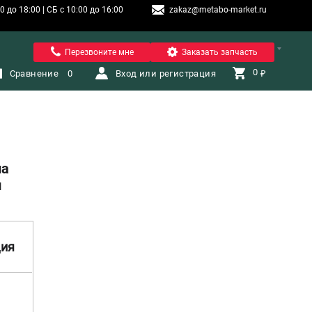
 до 18:00 | СБ с 10:00 до 16:00
zakaz@metabo-market.ru
Санкт-Петербург
Перезвоните мне
Заказать запчасть
0 
Сравнение
0
Вход или регистрация
₽
на
и
ция