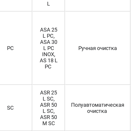
L
ASA 25
L PC,
ASA 30
PC
L PC
Ручная очистка
INOX,
AS 18 L
PC
ASR 25
L SC,
ASR 50
Полуавтоматическая
SC
L SC,
очистка
ASR 50
M SC