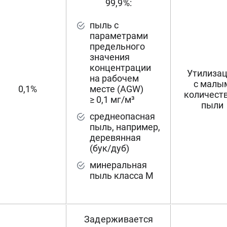
99,9%:
пыль с
параметрами
предельного
значения
концентрации
Утилиза
на рабочем
с малы
0,1%
месте (AGW)
количест
≥ 0,1 мг/м³
пыли
среднеопасная
пыль, например,
деревянная
(бук/дуб)
минеральная
пыль класса M
Задерживается