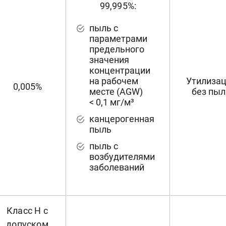
99,995%:
пыль с
параметрами
предельного
значения
концентрации
на рабочем
Утилиза
0,005%
месте (AGW)
без пыл
< 0,1 мг/м³
канцерогенная
пыль
пыль с
возбудителями
заболеваний
Класс H с
допуском