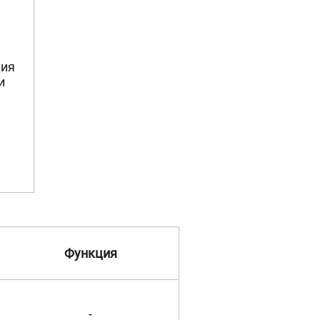
ция
ли
Функция
-