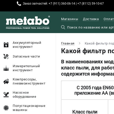
Заказ запчастей: +7 (911) 360-06-14 | +7 (8112) 59-10-67
Магазины
Доставка
Оплат
Аккумуляторный
Главная
Какой фильтр по
инструмент
Какой фильтр п
Запасные части
В наименованиях мод
Измерительный
класс пыли, для рабо
инструмент
содержится информац
Компрессоры,
пневмоинструмент
С 2005 года EN60
приложение AA (
Насосное
оборудование
Полустационарные
машины
Класс пыли