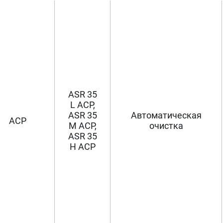
ASR 35
L ACP,
ASR 35
Автоматическая
ACP
M ACP,
очистка
ASR 35
H ACP