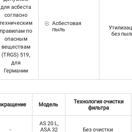
для асбеста
согласно
техническим
Асбестовая
Утилиза
пыль
правилам по
без пы
опасным
веществам
(TRGS) 519,
для
Германии
Технология очистки
окращение
Модель
фильтра
AS 20 L,
-
ASA 32
Без очистки