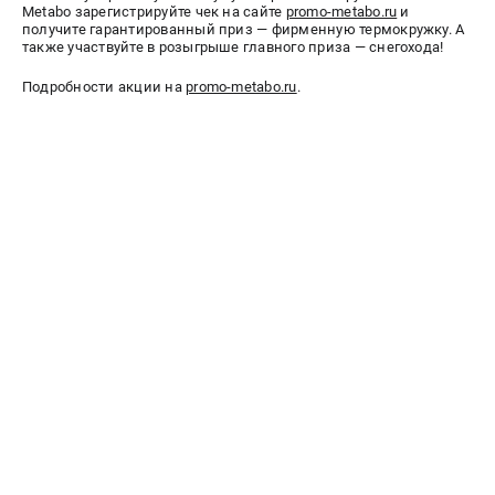
Metabo зарегистрируйте чек на сайте
promo-metabo.ru
и
получите гарантированный приз — фирменную термокружку. А
СРАВНЕНИЕ
(
0
)
также участвуйте в розыгрыше главного приза — снегохода!
Подробности акции на
promo-metabo.ru
.
ИЗБРАННОЕ
(
0
)
МАГАЗИНЫ
СЕРВИС
ПОДДЕРЖКА
Сервисный центр
ИНФОРМАЦИЯ
Юридическим лицам
Контакты
Правила обмена и возврата
Способы оплаты