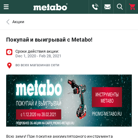
0 
Акции
₽
САНКТ-ПЕТЕРБУРГ
Покупай и выигрывай с Metabo!
Сроки действия акции:
+7 (812) 407-39-48
- ЗАКАЗ ИЗДЕЛИЙ
Dec 1, 2020 - Feb 28, 2021
во всех магазинах сети
+7 (911) 360-06-14 | +7 (8112) 59-10-67
- ЗАКАЗ ЗАПЧАСТЕЙ
ЗАКАЗАТЬ ЗАПЧАСТЬ
ВХОД ИЛИ РЕГИСТРАЦИЯ
КАТАЛОГ
АКЦИИ
Всю зиму! При покупке аккумуляторного инструмента