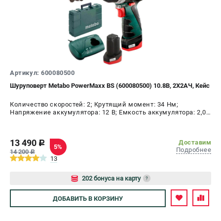
СРАВНЕНИЕ
(
0
)
ИЗБРАННОЕ
(
0
)
МАГАЗИНЫ
Артикул: 600080500
Шуруповерт Metabo PowerMaxx BS (600080500) 10.8В, 2X2АЧ, Кейс
СЕРВИС
Количество скоростей: 2; Крутящий момент: 34 Нм;
Напряжение аккумулятора: 12 В; Емкость аккумулятора: 2,0
ПОДДЕРЖКА
А.ч; Диаметр патрона: 10 мм; Наличие удара: Нет;
Подсветка: Да; Тип двигателя: щеточный
Сервисный центр
13 490
Доставим
c
5%
Подробнее
14 200
c
ИНФОРМАЦИЯ
13
Юридическим лицам
202 бонуса на карту
?
Контакты
Авторизуйтесь
ДОБАВИТЬ
В КОРЗИНУ
Правила обмена и возврата
Способы оплаты