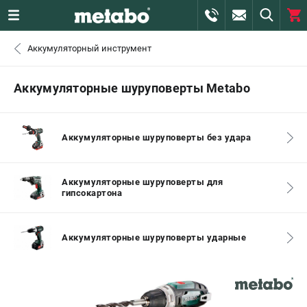
0 
Аккумуляторный инструмент
₽
ПОМОНА
Аккумуляторные шуруповерты Metabo
+7 (800) 550-70-46
- ЗАКАЗ ИЗДЕЛИЙ
Аккумуляторные шуруповерты без удара
+7 (911) 360-06-14 | +7 (8112) 59-10-67
- ЗАКАЗ ЗАПЧАСТЕЙ
Аккумуляторные шуруповерты для
гипсокартона
ЗАКАЗАТЬ ЗАПЧАСТЬ
ВХОД ИЛИ РЕГИСТРАЦИЯ
Аккумуляторные шуруповерты ударные
КАТАЛОГ
АКЦИИ