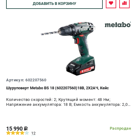
Аккумуляторные УШМ
Авторизуйтесь
ДОБАВИТЬ
В КОРЗИНУ
Наборы инструмента
Аккумуляторные лобзики
РАСХОДНЫЕ МАТЕРИАЛЫ И АКСЕССУАРЫ
Аккумуляторы и зарядные устройства
Запчасти для изделий
Кейсы и сумки
ТЕЛЕФОН (ПОМОНА)
Артикул: 602207560
+7 (800) 550-70-46
Шуруповерт Metabo BS 18 (602207560)18В, 2X2АЧ, Кейс
Информация размещённая на сайте не является публичной
офертой.
Количество скоростей: 2; Крутящий момент: 48 Нм;
8 (812) 318-40-26
Напряжение аккумулятора: 18 В; Емкость аккумулятора: 2,0
8 (800) 550-70-46
А.ч; Диаметр патрона: 10 мм; Наличие удара: Нет;
Режим работы колл-центра:
Подсветка: Да; Тип двигателя: щеточный
пн-пт - с 9:00 до 18:00
сб - с 10:00 до 16:00
15 990
Распродан
c
вс - выходной
12