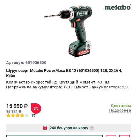
О компании
О бренде
Политика обработки персональных данных
Новости
Программа бонусов
Пользовательское соглашение
СЕТЕВОЙ ЭЛЕКТРОИНСТРУМЕНТ
Артикул: 601036500
Угловые шлифмашины (УШМ)
Шуруповерт Metabo PowerMaxx BS 12 (601036500) 12В, 2X2АЧ,
Перфораторы
Кейс
Дрели
Количество скоростей: 2; Крутящий момент: 40 Нм;
Напряжение аккумулятора: 12 В; Емкость аккумулятора: 2,0
Лобзики
А.ч; Диаметр патрона: 10 мм; Наличие удара: Нет;
Пылесосы
Подсветка: Да; Тип двигателя: щеточный
15 990
Доставим
c
5%
Подробнее
16 831
c
АККУМУЛЯТОРНЫЙ ИНСТРУМЕНТ
17
Аккумуляторные шуруповерты
240 бонусов на карту
?
Аккумуляторные перфораторы