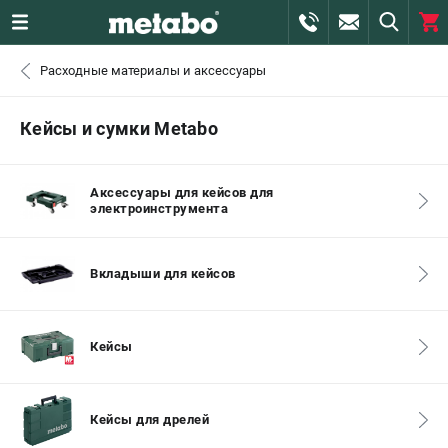
0 
Расходные материалы и аксессуары
₽
САНКТ-ПЕТЕРБУРГ
Кейсы и сумки Metabo
+7 (812) 407-39-48
- ЗАКАЗ ИЗДЕЛИЙ
Аксессуары для кейсов для
электроинструмента
+7 (911) 360-06-14 | +7 (8112) 59-10-67
- ЗАКАЗ ЗАПЧАСТЕЙ
Вкладыши для кейсов
ЗАКАЗАТЬ ЗАПЧАСТЬ
ВХОД ИЛИ РЕГИСТРАЦИЯ
Кейсы
КАТАЛОГ
Кейсы для дрелей
АКЦИИ