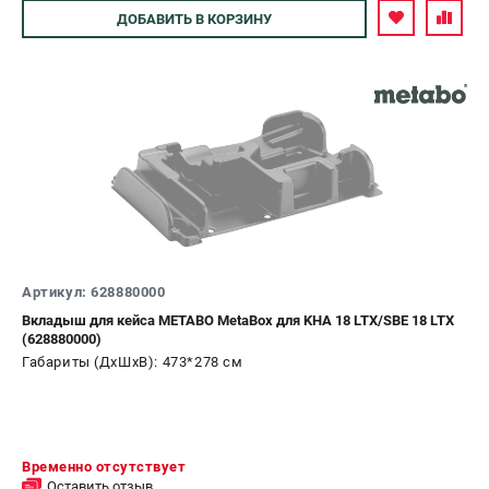
Аккумуляторные перфораторы
Авторизуйтесь
ДОБАВИТЬ
В КОРЗИНУ
Аккумуляторные УШМ
Наборы инструмента
Аккумуляторные лобзики
РАСХОДНЫЕ МАТЕРИАЛЫ И АКСЕССУАРЫ
Аккумуляторы и зарядные устройства
Запчасти для изделий
Кейсы и сумки
Артикул: 628880000
ТЕЛЕФОН (САНКТ-ПЕТЕРБУРГ)
Вкладыш для кейса METABO MetaBox для KHA 18 LTX/SBE 18 LTX
+7 (812) 407-39-48
(628880000)
Информация размещённая на сайте не является публичной
Габариты (ДхШхВ): 473*278 см
офертой.
8 (812) 318-40-26
8 (800) 550-70-46
Режим работы колл-центра:
пн-пт - с 9:00 до 18:00
Временно отсутствует
сб - с 10:00 до 16:00
Оставить отзыв
вс - выходной