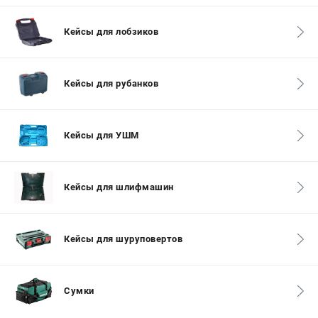
СРАВНЕНИЕ
(
0
)
Кейсы для лобзиков
ИЗБРАННОЕ
(
0
)
Кейсы для рубанков
МАГАЗИНЫ
СЕРВИС
Кейсы для УШМ
ПОДДЕРЖКА
Кейсы для шлифмашин
Сервисный центр
ИНФОРМАЦИЯ
Кейсы для шуруповертов
Юридическим лицам
Контакты
Правила обмена и возврата
Сумки
Способы оплаты