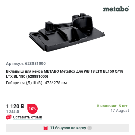
О компании
О бренде
Политика обработки персональных данных
Новости
Программа бонусов
Как нас найти
Пользовательское соглашение
СЕТЕВОЙ ЭЛЕКТРОИНСТРУМЕНТ
Артикул: 628881000
Вкладыш для кейса METABO MetaBox для WB 18 LTX BL150 Q/18
Угловые шлифмашины (УШМ)
LTX BL 180 (628881000)
Перфораторы
Габариты (ДхШхВ): 473*278 см
Дрели
Лобзики
Пылесосы
1 120
В наличии: 5 шт.
c
10%
17 August
1 244
c
Оставить отзыв
АККУМУЛЯТОРНЫЙ ИНСТРУМЕНТ
11 бонусов на карту
Аккумуляторные шуруповерты
?