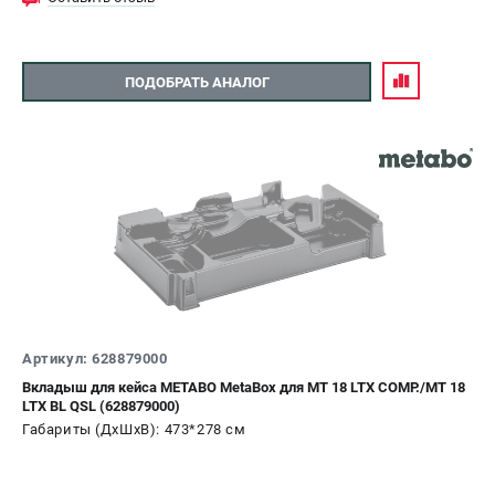
ЗАКАЗ ЗАПЧАСТЕЙ
+7 (911) 360-06-14 | +7 (8112) 59-10-67
zakaz@metabo-market.ru
ПОДОБРАТЬ АНАЛОГ
Артикул: 628879000
Вкладыш для кейса METABO MetaBox для MT 18 LTX COMP./MT 18
LTX BL QSL (628879000)
Габариты (ДхШхВ): 473*278 см