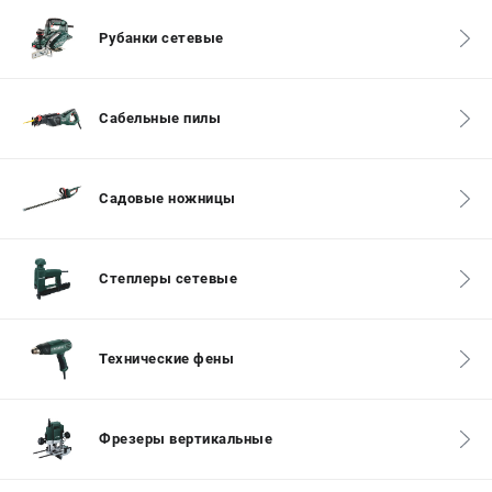
О компании
О бренде
Рубанки сетевые
Политика обработки персональных данных
Новости
Программа бонусов
Сабельные пилы
Как нас найти
Пользовательское соглашение
Садовые ножницы
СЕТЕВОЙ ЭЛЕКТРОИНСТРУМЕНТ
Угловые шлифмашины (УШМ)
Степлеры сетевые
Перфораторы
Дрели
Лобзики
Технические фены
Пылесосы
АККУМУЛЯТОРНЫЙ ИНСТРУМЕНТ
Фрезеры вертикальные
Аккумуляторные шуруповерты