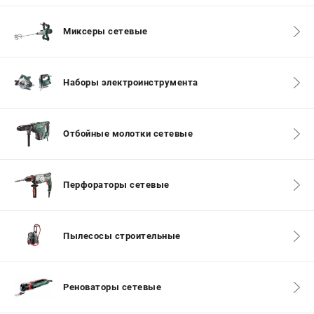
СРАВНЕНИЕ
(
0
)
Миксеры сетевые
ИЗБРАННОЕ
(
0
)
Наборы электроинструмента
МАГАЗИНЫ
СЕРВИС
Отбойные молотки сетевые
ПОДДЕРЖКА
Перфораторы сетевые
Сервисный центр
ИНФОРМАЦИЯ
Пылесосы строительные
Юридическим лицам
Контакты
Правила обмена и возврата
Реноваторы сетевые
Способы оплаты