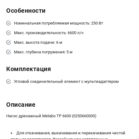
Аккумуляторные УШМ
Наборы инструмента
Особенности
Аккумуляторные лобзики
Номинальная потребляемая мощность: 250 Вт
РАСХОДНЫЕ МАТЕРИАЛЫ И АКСЕССУАРЫ
Макс. производительность: 6600 л/ч
Макс. высота подачи: 6 м
Аккумуляторы и зарядные устройства
Запчасти для изделий
Макс. глубина погружения: 5 м
Кейсы и сумки
Комплектация
ТЕЛЕФОН (ПОМОНА)
Угловой соединительный элемент с мультиадаптером
+7 (800) 550-70-46
Информация размещённая на сайте не является публичной
офертой.
8 (812) 318-40-26
Описание
8 (800) 550-70-46
Режим работы колл-центра:
Насос дренажный Metabo TP 6600 (0250660000)
пн-пт - с 9:00 до 18:00
сб - с 10:00 до 16:00
вс - выходной
Для откачивания, выкачивания и перекачивания чистой