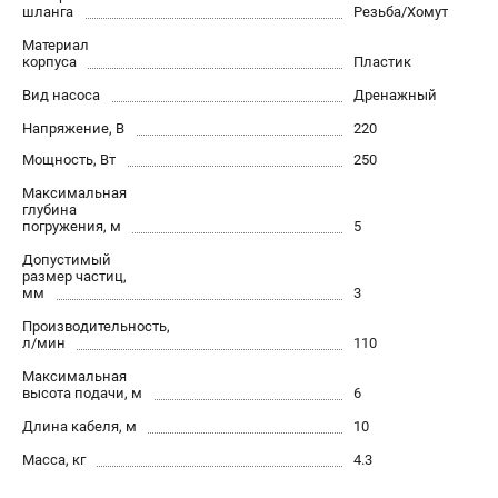
О компании
шланга
Резьба/Хомут
О бренде
Материал
корпуса
Политика обработки персональных данных
Пластик
Новости
Вид насоса
Дренажный
Программа бонусов
Напряжение, В
220
Пользовательское соглашение
Мощность, Вт
250
Максимальная
СЕТЕВОЙ ЭЛЕКТРОИНСТРУМЕНТ
глубина
погружения, м
5
Угловые шлифмашины (УШМ)
Допустимый
Перфораторы
размер частиц,
мм
3
Дрели
Лобзики
Производительность,
л/мин
110
Пылесосы
Максимальная
высота подачи, м
6
АККУМУЛЯТОРНЫЙ ИНСТРУМЕНТ
Длина кабеля, м
10
Аккумуляторные шуруповерты
Масса, кг
4.3
Аккумуляторные перфораторы