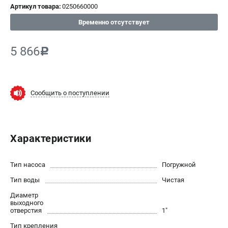
Артикул товара:
0250660000
СРАВНЕНИЕ
(
0
)
Временно отсутствует
ИЗБРАННОЕ
(
0
)
5 866
c
МАГАЗИНЫ
Сообщить о поступлении
СЕРВИС
ПОДДЕРЖКА
Характеристики
Сервисный центр
ИНФОРМАЦИЯ
Тип насоса
Погружной
Тип воды
Юридическим лицам
Чистая
Контакты
Диаметр
выходного
Правила обмена и возврата
отверстия
1"
Способы оплаты
Тип крепления