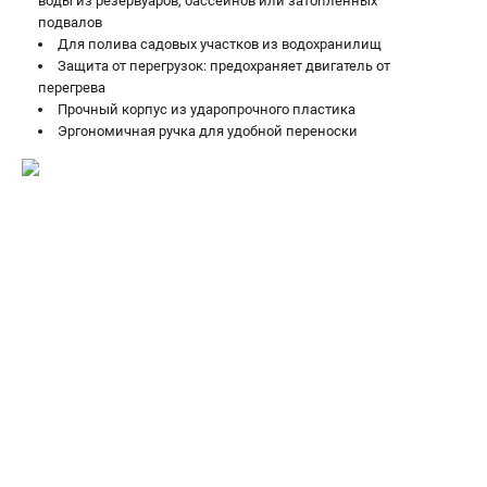
воды из резервуаров, бассейнов или затопленных
ЗАКАЗ ЗАПЧАСТЕЙ
+7 (911) 360-06-14 | +7 (8112) 59-10-67
подвалов
Для полива садовых участков из водохранилищ
zakaz@metabo-market.ru
Защита от перегрузок: предохраняет двигатель от
перегрева
Прочный корпус из ударопрочного пластика
Эргономичная ручка для удобной переноски