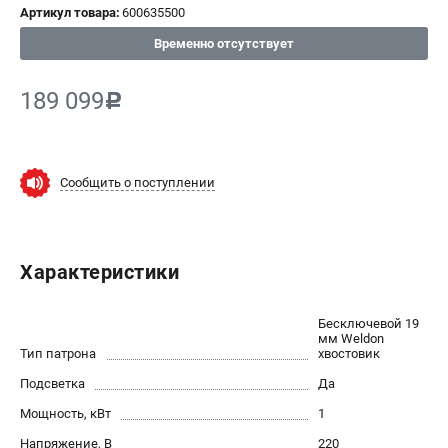
Артикул товара:
600635500
СРАВНЕНИЕ
(
0
)
Временно отсутствует
ИЗБРАННОЕ
(
0
)
189 099
c
МАГАЗИНЫ
Сообщить о поступлении
СЕРВИС
ПОДДЕРЖКА
Характеристики
Сервисный центр
ИНФОРМАЦИЯ
Бесключевой 19
мм Weldon
Тип патрона
Юридическим лицам
хвостовик
Контакты
Подсветка
Да
Правила обмена и возврата
Мощность, кВт
1
Способы оплаты
Напряжение, В
220