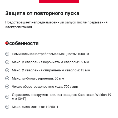
Аккумуляторные перфораторы
Аккумуляторные УШМ
Защита от повторного пуска
Наборы инструмента
Аккумуляторные лобзики
Предотвращает непреднамеренный запуск после прерывания
электропитания.
РАСХОДНЫЕ МАТЕРИАЛЫ И АКСЕССУАРЫ
Особенности
Аккумуляторы и зарядные устройства
Запчасти для изделий
Номинальная потребляемая мощность: 1000 Вт
Кейсы и сумки
Макс. Ø сверления корончатым сверлом: 32 мм
Макс. Ø сверления спиральным сверлом: 13 мм
ТЕЛЕФОН (САНКТ-ПЕТЕРБУРГ)
+7 (812) 407-39-48
Макс. глубина сверления: 50 мм
Информация размещённая на сайте не является публичной
Число оборотов холостого хода: 700 /мин
офертой.
8 (812) 318-40-26
Держатель инструментальных насадок: Хвостовик Weldon 19
мм (3/4")
8 (800) 550-70-46
Режим работы колл-центра:
Макс. сила магнита: 12250 Н
пн-пт - с 9:00 до 18:00
сб - с 10:00 до 16:00
вс - выходной