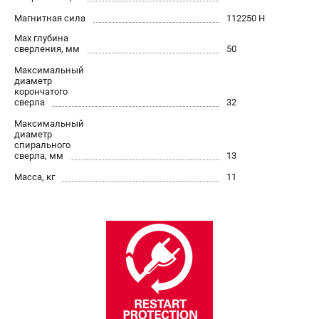
О компании
Магнитная сила
112250 Н
О бренде
Max глубина
Политика обработки персональных данных
сверления, мм
50
Новости
Максимальный
Программа бонусов
диаметр
корончатого
Как нас найти
сверла
32
Пользовательское соглашение
Максимальный
диаметр
спирального
СЕТЕВОЙ ЭЛЕКТРОИНСТРУМЕНТ
сверла, мм
13
Угловые шлифмашины (УШМ)
Масса, кг
11
Перфораторы
Дрели
Лобзики
Пылесосы
АККУМУЛЯТОРНЫЙ ИНСТРУМЕНТ
Аккумуляторные шуруповерты