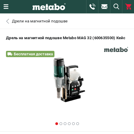
0 
Дрели на магнитной подошве
₽
САНКТ-ПЕТЕРБУРГ
Дрель на магнитной подошве Metabo MAG 32 (600635500) Кейс
+7 (812) 407-39-48
- ЗАКАЗ ИЗДЕЛИЙ
Бесплатная доставка
+7 (911) 360-06-14 | +7 (8112) 59-10-67
- ЗАКАЗ ЗАПЧАСТЕЙ
ЗАКАЗАТЬ ЗАПЧАСТЬ
ВХОД ИЛИ РЕГИСТРАЦИЯ
КАТАЛОГ
АКЦИИ