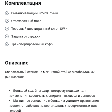
Комплектация
ЗАКАЗ ЗАПЧАСТЕЙ
+7 (911) 360-06-14 | +7 (8112) 59-10-67
Выталкивающий штифт 75 мм
zakaz@metabo-market.ru
Страховочный пояс
Торцовый шестигранный ключ SW 4
Защита от стружки
Транспортировочный кофр
Описание
Сверлильный станок на магнитной стойке Metabo MAG 32
(600635500):
Большой ход, благодаря которому подходит для
применения корончатых, спиральных сверл и зенкеров
Магнитное основание с большим усилием притяжения
позволяет работать на вертикальных поверхностях и над
головой