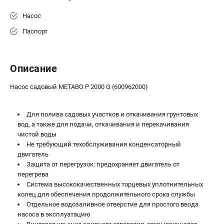
ЗАКАЗ ЗАПЧАСТЕЙ
Насос
+7 (911) 360-06-14 | +7 (8112) 59-10-67
Паспорт
zakaz@metabo-market.ru
Описание
Насос садовый METABO P 2000 G (600962000)
Для полива садовых участков и откачивания грунтовых
вод, а также для подачи, откачивания и перекачивания
чистой воды
Не требующий техобслуживания конденсаторный
двигатель
Защита от перегрузок: предохраняет двигатель от
перегрева
Система высококачественных торцевых уплотнительных
колец для обеспечения продолжительного срока службы
Отдельное водозаливное отверстие для простого ввода
насоса в эксплуатацию