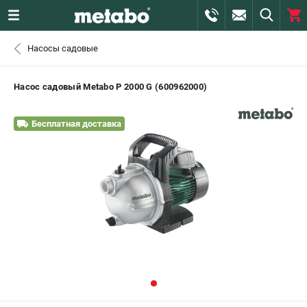
0 
Насосы садовые
₽
САНКТ-ПЕТЕРБУРГ
Насос садовый Metabo P 2000 G (600962000)
+7 (812) 407-39-48
- ЗАКАЗ ИЗДЕЛИЙ
Бесплатная доставка
+7 (911) 360-06-14 | +7 (8112) 59-10-67
- ЗАКАЗ ЗАПЧАСТЕЙ
ЗАКАЗАТЬ ЗАПЧАСТЬ
ВХОД ИЛИ РЕГИСТРАЦИЯ
КАТАЛОГ
АКЦИИ