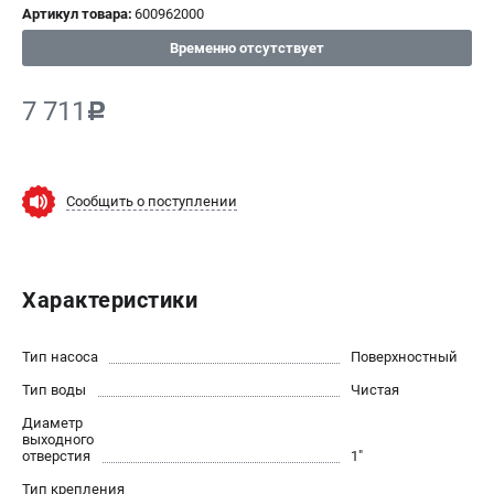
Артикул товара:
600962000
СРАВНЕНИЕ
(
0
)
Временно отсутствует
ИЗБРАННОЕ
(
0
)
7 711
c
МАГАЗИНЫ
Сообщить о поступлении
СЕРВИС
ПОДДЕРЖКА
Характеристики
Сервисный центр
ИНФОРМАЦИЯ
Тип насоса
Поверхностный
Тип воды
Юридическим лицам
Чистая
Контакты
Диаметр
выходного
Правила обмена и возврата
отверстия
1"
Способы оплаты
Тип крепления