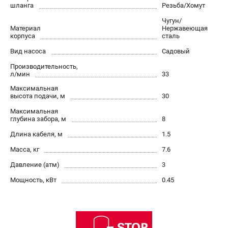
О компании
шланга
Резьба/Хомут
О бренде
Чугун/
Материал
Политика обработки персональных данных
Нержавеющая
корпуса
сталь
Новости
Вид насоса
Садовый
Программа бонусов
Производительность,
Как нас найти
л/мин
33
Пользовательское соглашение
Максимальная
высота подачи, м
30
СЕТЕВОЙ ЭЛЕКТРОИНСТРУМЕНТ
Максимальная
глубина забора, м
8
Угловые шлифмашины (УШМ)
Длина кабеля, м
1.5
Перфораторы
Дрели
Масса, кг
7.6
Лобзики
Давление (атм)
3
Пылесосы
Мощность, кВт
0.45
АККУМУЛЯТОРНЫЙ ИНСТРУМЕНТ
Аккумуляторные шуруповерты