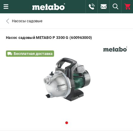
0 
Насосы садовые
₽
САНКТ-ПЕТЕРБУРГ
Насос садовый METABO P 3300 G (600963000)
+7 (812) 407-39-48
- ЗАКАЗ ИЗДЕЛИЙ
Бесплатная доставка
+7 (911) 360-06-14 | +7 (8112) 59-10-67
- ЗАКАЗ ЗАПЧАСТЕЙ
ЗАКАЗАТЬ ЗАПЧАСТЬ
ВХОД ИЛИ РЕГИСТРАЦИЯ
КАТАЛОГ
АКЦИИ