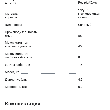
О компании
шланга
Резьба/Хомут
О бренде
Чугун/
Материал
Политика обработки персональных данных
Нержавеющая
корпуса
сталь
Новости
Вид насоса
Садовый
Программа бонусов
Производительность,
Как нас найти
л/мин
55
Пользовательское соглашение
Максимальная
высота подачи, м
45
СЕТЕВОЙ ЭЛЕКТРОИНСТРУМЕНТ
Максимальная
глубина забора, м
8
Угловые шлифмашины (УШМ)
Длина кабеля, м
1.5
Перфораторы
Дрели
Масса, кг
11.1
Лобзики
Давление (атм)
4.5
Пылесосы
Мощность, кВт
0.9
АККУМУЛЯТОРНЫЙ ИНСТРУМЕНТ
Комплектация
Аккумуляторные шуруповерты