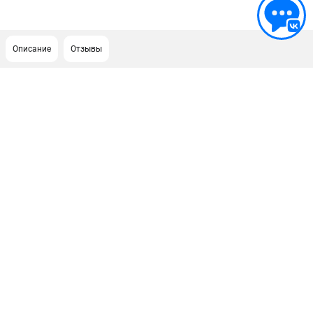
Описание
Отзывы
ПОДДЕРЖКА
Сервисный центр
ИНФОРМАЦИЯ
Юридическим лицам
Контакты
Правила обмена и возврата
Способы оплаты
О компании