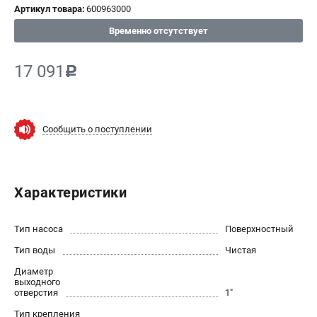
Артикул товара:
600963000
СРАВНЕНИЕ
(
0
)
Временно отсутствует
ИЗБРАННОЕ
(
0
)
17 091
c
МАГАЗИНЫ
Сообщить о поступлении
СЕРВИС
ПОДДЕРЖКА
Характеристики
Сервисный центр
ИНФОРМАЦИЯ
Тип насоса
Поверхностный
Тип воды
Юридическим лицам
Чистая
Контакты
Диаметр
выходного
Правила обмена и возврата
отверстия
1"
Способы оплаты
Тип крепления