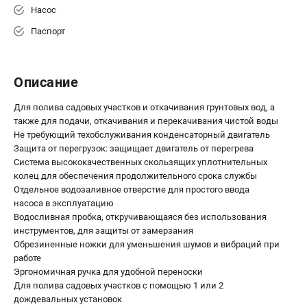
Аккумуляторные перфораторы
Насос
Аккумуляторные УШМ
Паспорт
Наборы инструмента
Аккумуляторные лобзики
Описание
РАСХОДНЫЕ МАТЕРИАЛЫ И АКСЕССУАРЫ
Для полива садовых участков и откачивания грунтовых вод, а
Аккумуляторы и зарядные устройства
также для подачи, откачивания и перекачивания чистой воды
Запчасти для изделий
Не требующий техобслуживания конденсаторный двигатель
Кейсы и сумки
Защита от перегрузок: защищает двигатель от перегрева
Система высококачественных скользящих уплотнительных
колец для обеспечения продолжительного срока службы
Отдельное водозаливное отверстие для простого ввода
ТЕЛЕФОН (САНКТ-ПЕТЕРБУРГ)
насоса в эксплуатацию
+7 (812) 407-39-48
Водосливная пробка, откручивающаяся без использования
Информация размещённая на сайте не является публичной
инструментов, для защиты от замерзания
офертой.
Обрезиненные ножки для уменьшения шумов и вибраций при
8 (812) 318-40-26
8 (800) 550-70-46
работе
Режим работы колл-центра:
Эргономичная ручка для удобной переноски
пн-пт - с 9:00 до 18:00
Для полива садовых участков с помощью 1 или 2
сб - с 10:00 до 16:00
дождевальных установок
вс - выходной