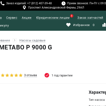
Заказ изделий: +7 (812) 407-39-48
Прием звонков: Пн-Пт с 09:00
Проспект Александровской Фермы, 29АЛ
а
Сервис
Акции
Юридическим лицам
Заказ запчастей
Избранное
0
ование
Насосы садовые
METABO P 9000 G
3 отзыва
1 год гарантии
Характе
Тип насоса