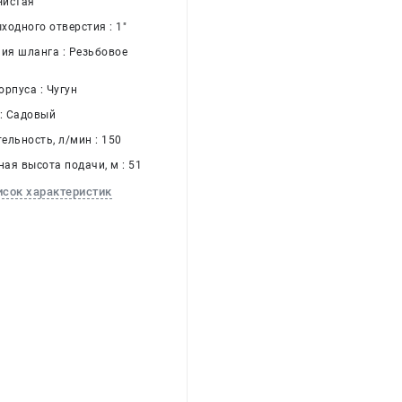
Чистая
ходного отверстия : 1"
ния шланга : Резьбовое
рпуса : Чугун
 : Садовый
ельность, л/мин : 150
ая высота подачи, м : 51
исок характеристик