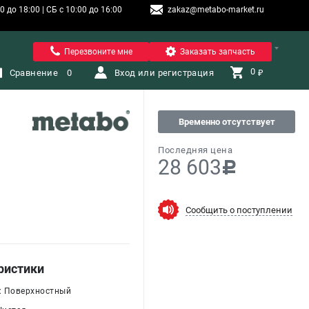
 до 18:00 | СБ с 10:00 до 16:00
zakaz@metabo-market.ru
Санкт-Петербург
Перезвоните мне
Заказать запчасть
0 
Сравнение
0
Вход или регистрация
₽
Временно отсутствует
Последняя цена
28 603
c
Сообщить о поступлении
ристики
 : Поверхностный