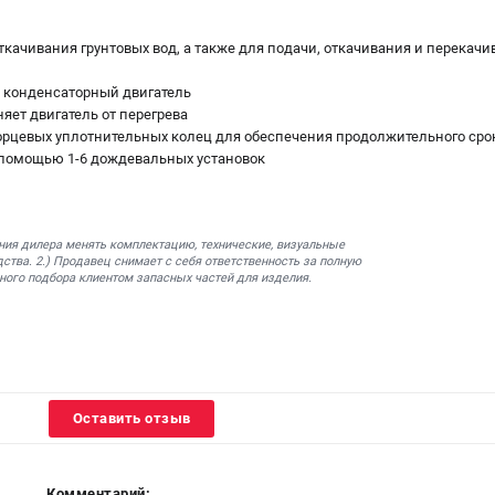
ткачивания грунтовых вод, а также для подачи, откачивания и перекач
 конденсаторный двигатель
няет двигатель от перегрева
орцевых уплотнительных колец для обеспечения продолжительного сро
с помощью 1-6 дождевальных установок
ния дилера менять комплектацию, технические, визуальные
ства. 2.) Продавец снимает с себя ответственность за полную
ного подбора клиентом запасных частей для изделия.
Оставить отзыв
Комментарий: