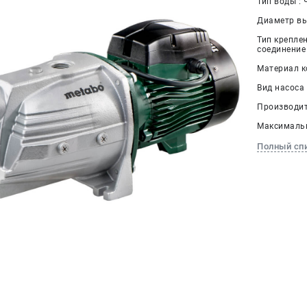
Тип воды : 
Диаметр вы
Тип крепле
соединение
Материал ко
Вид насоса
Производит
Максимальн
Полный сп