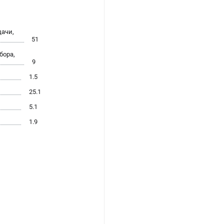
ачи,
51
бора,
9
1.5
25.1
5.1
1.9