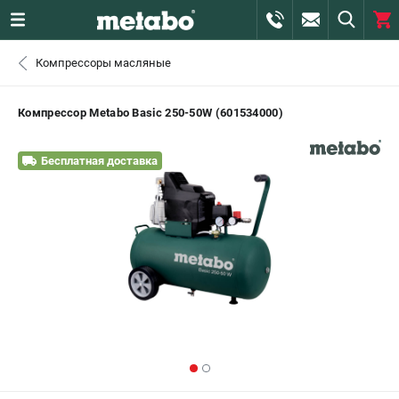
0 
Компрессоры масляные
₽
САНКТ-ПЕТЕРБУРГ
Компрессор Metabo Basic 250-50W (601534000)
+7 (812) 407-39-48
- ЗАКАЗ ИЗДЕЛИЙ
Бесплатная доставка
+7 (911) 360-06-14 | +7 (8112) 59-10-67
- ЗАКАЗ ЗАПЧАСТЕЙ
ЗАКАЗАТЬ ЗАПЧАСТЬ
ВХОД ИЛИ РЕГИСТРАЦИЯ
КАТАЛОГ
АКЦИИ