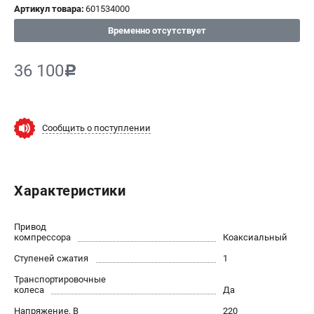
Артикул товара:
601534000
СРАВНЕНИЕ
(
0
)
Временно отсутствует
ИЗБРАННОЕ
(
0
)
36 100
c
МАГАЗИНЫ
Сообщить о поступлении
СЕРВИС
ПОДДЕРЖКА
Характеристики
Сервисный центр
ИНФОРМАЦИЯ
Привод
компрессора
Коаксиальный
Юридическим лицам
Ступеней сжатия
1
Контакты
Транспортировочные
Правила обмена и возврата
колеса
Да
Способы оплаты
Напряжение, В
220