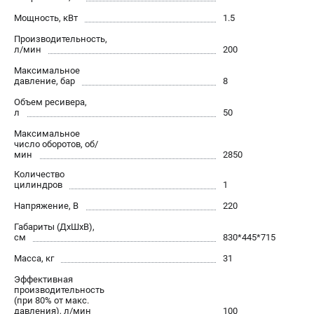
О компании
Мощность, кВт
1.5
О бренде
Производительность,
Политика обработки персональных данных
л/мин
200
Новости
Максимальное
Программа бонусов
давление, бар
8
Как нас найти
Объем ресивера,
Пользовательское соглашение
л
50
Максимальное
число оборотов, об/
СЕТЕВОЙ ЭЛЕКТРОИНСТРУМЕНТ
мин
2850
Угловые шлифмашины (УШМ)
Количество
цилиндров
1
Перфораторы
Дрели
Напряжение, В
220
Лобзики
Габариты (ДхШхВ),
см
830*445*715
Пылесосы
Масса, кг
31
АККУМУЛЯТОРНЫЙ ИНСТРУМЕНТ
Эффективная
производительность
Аккумуляторные шуруповерты
(при 80% от макс.
давления), л/мин
100