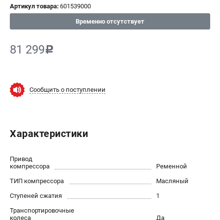
Артикул товара:
601539000
СРАВНЕНИЕ
(
0
)
Временно отсутствует
ИЗБРАННОЕ
(
0
)
81 299
c
МАГАЗИНЫ
Сообщить о поступлении
СЕРВИС
ПОДДЕРЖКА
Характеристики
Сервисный центр
ИНФОРМАЦИЯ
Привод
компрессора
Ременной
Юридическим лицам
ТИП компрессора
Масляный
Контакты
Ступеней сжатия
1
Правила обмена и возврата
Транспортировочные
Способы оплаты
колеса
Да