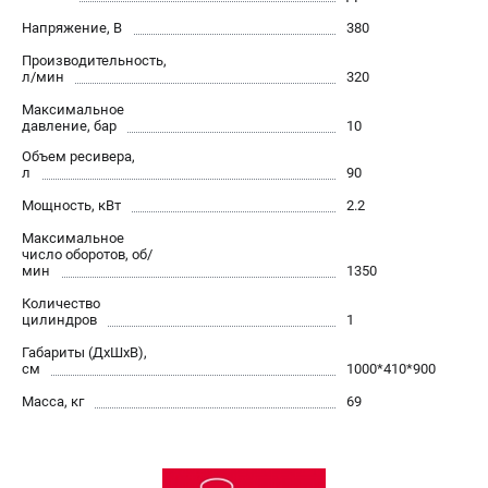
О компании
Напряжение, В
380
О бренде
Производительность,
Политика обработки персональных данных
л/мин
320
Новости
Максимальное
Программа бонусов
давление, бар
10
Как нас найти
Объем ресивера,
Пользовательское соглашение
л
90
Мощность, кВт
2.2
СЕТЕВОЙ ЭЛЕКТРОИНСТРУМЕНТ
Максимальное
число оборотов, об/
Угловые шлифмашины (УШМ)
мин
1350
Перфораторы
Количество
Дрели
цилиндров
1
Лобзики
Габариты (ДхШхВ),
см
1000*410*900
Пылесосы
Масса, кг
69
АККУМУЛЯТОРНЫЙ ИНСТРУМЕНТ
Аккумуляторные шуруповерты