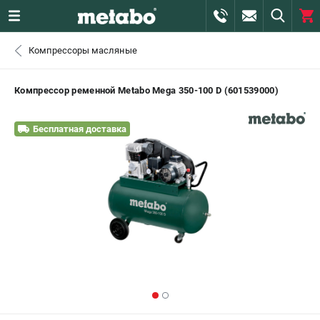
0 
Компрессоры масляные
₽
САНКТ-ПЕТЕРБУРГ
Компрессор ременной Metabo Mega 350-100 D (601539000)
+7 (812) 407-39-48
- ЗАКАЗ ИЗДЕЛИЙ
Бесплатная доставка
+7 (911) 360-06-14 | +7 (8112) 59-10-67
- ЗАКАЗ ЗАПЧАСТЕЙ
ЗАКАЗАТЬ ЗАПЧАСТЬ
ВХОД ИЛИ РЕГИСТРАЦИЯ
КАТАЛОГ
АКЦИИ