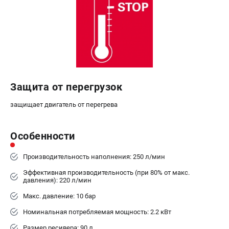
Аккумуляторные перфораторы
Аккумуляторные УШМ
Наборы инструмента
Аккумуляторные лобзики
РАСХОДНЫЕ МАТЕРИАЛЫ И АКСЕССУАРЫ
Аккумуляторы и зарядные устройства
Защита от перегрузок
Запчасти для изделий
защищает двигатель от перегрева
Кейсы и сумки
Особенности
ТЕЛЕФОН (САНКТ-ПЕТЕРБУРГ)
+7 (812) 407-39-48
Производительность наполнения: 250 л/мин
Информация размещённая на сайте не является публичной
Эффективная производительность (при 80% от макс.
офертой.
давления): 220 л/мин
8 (812) 318-40-26
8 (800) 550-70-46
Макс. давление: 10 бар
Режим работы колл-центра:
пн-пт - с 9:00 до 18:00
Номинальная потребляемая мощность: 2.2 кВт
сб - с 10:00 до 16:00
Размер ресивера: 90 л
вс - выходной