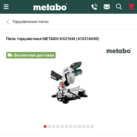
0 
Торцовочные пилы
₽
САНКТ-ПЕТЕРБУРГ
Пила торцовочная METABO KS216M (610216000)
+7 (812) 407-39-48
- ЗАКАЗ ИЗДЕЛИЙ
Бесплатная доставка
+7 (911) 360-06-14 | +7 (8112) 59-10-67
- ЗАКАЗ ЗАПЧАСТЕЙ
ЗАКАЗАТЬ ЗАПЧАСТЬ
ВХОД ИЛИ РЕГИСТРАЦИЯ
КАТАЛОГ
АКЦИИ