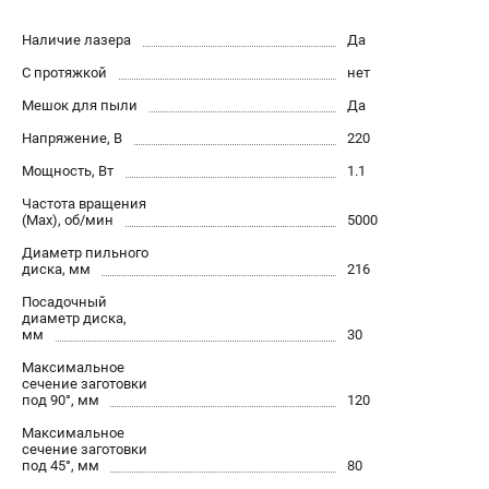
О компании
О бренде
Наличие лазера
Да
Политика обработки персональных данных
С протяжкой
нет
Новости
Мешок для пыли
Да
Программа бонусов
Напряжение, В
220
Как нас найти
Пользовательское соглашение
Мощность, Вт
1.1
Частота вращения
(Max), об/мин
5000
СЕТЕВОЙ ЭЛЕКТРОИНСТРУМЕНТ
Диаметр пильного
Угловые шлифмашины (УШМ)
диска, мм
216
Перфораторы
Посадочный
Дрели
диаметр диска,
мм
30
Лобзики
Максимальное
Пылесосы
сечение заготовки
под 90°, мм
120
АККУМУЛЯТОРНЫЙ ИНСТРУМЕНТ
Максимальное
сечение заготовки
Аккумуляторные шуруповерты
под 45°, мм
80