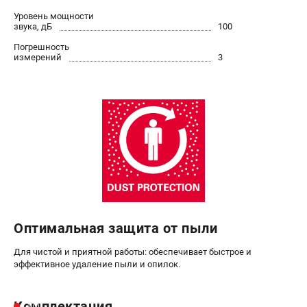
Уровень мощности
ЗАКАЗ ЗАПЧАСТЕЙ
звука, дБ
100
+7 (911) 360-06-14 | +7 (8112) 59-10-67
Погрешность
zakaz@metabo-market.ru
измерений
3
Оптимальная защита от пыли
Для чистой и приятной работы: обеспечивает быстрое и
эффективное удаление пыли и опилок.
Комплектация