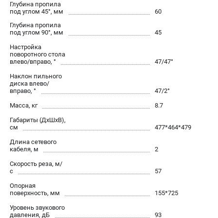
Аккумуляторные перфораторы
Глубина пропила
под углом 45°, мм
60
Аккумуляторные УШМ
Глубина пропила
Наборы инструмента
под углом 90°, мм
45
Аккумуляторные лобзики
Настройка
поворотного стола
влево/вправо, °
47/47°
РАСХОДНЫЕ МАТЕРИАЛЫ И АКСЕССУАРЫ
Наклон пильного
Аккумуляторы и зарядные устройства
диска влево/
вправо, °
47/2°
Запчасти для изделий
Кейсы и сумки
Масса, кг
8.7
Габариты (ДхШхВ),
см
477*464*479
ТЕЛЕФОН (САНКТ-ПЕТЕРБУРГ)
Длина сетевого
+7 (812) 407-39-48
кабеля, м
2
Информация размещённая на сайте не является публичной
Скорость реза, м/
офертой.
с
57
8 (812) 318-40-26
8 (800) 550-70-46
Опорная
Режим работы колл-центра:
поверхность, мм
155*725
пн-пт - с 9:00 до 18:00
Уровень звукового
сб - с 10:00 до 16:00
давления, дБ
93
вс - выходной