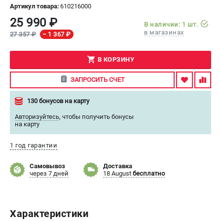
Артикул товара:
610216000
СРАВНЕНИЕ
(
0
)
25 990 ₽
В наличии: 1 шт.
в магазинах
27 357 ₽
− 1 367 ₽
ИЗБРАННОЕ
(
0
)
В КОРЗИНУ
МАГАЗИНЫ
ЗАПРОСИТЬ СЧЕТ
СЕРВИС
130 бонусов на карту
Авторизуйтесь
,
чтобы получить бонусы
ПОДДЕРЖКА
на карту
Сервисный центр
1 год гарантии
ИНФОРМАЦИЯ
Самовывоз
Доставка
через 7 дней
18 August
бесплатно
Юридическим лицам
Контакты
Правила обмена и возврата
Характеристики
Способы оплаты