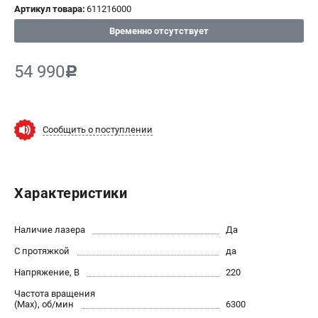
Артикул товара:
611216000
СРАВНЕНИЕ
(
0
)
Временно отсутствует
ИЗБРАННОЕ
(
0
)
54 990
c
МАГАЗИНЫ
Сообщить о поступлении
СЕРВИС
ПОДДЕРЖКА
Характеристики
Сервисный центр
ИНФОРМАЦИЯ
Наличие лазера
Да
С протяжкой
Юридическим лицам
да
Контакты
Напряжение, В
220
Правила обмена и возврата
Частота вращения
(Max), об/мин
Способы оплаты
6300