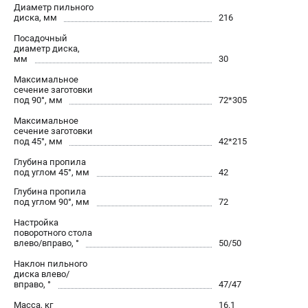
О компании
Диаметр пильного
диска, мм
216
О бренде
Посадочный
Политика обработки персональных данных
диаметр диска,
Новости
мм
30
Программа бонусов
Максимальное
сечение заготовки
Как нас найти
под 90°, мм
72*305
Пользовательское соглашение
Максимальное
сечение заготовки
под 45°, мм
42*215
СЕТЕВОЙ ЭЛЕКТРОИНСТРУМЕНТ
Глубина пропила
Угловые шлифмашины (УШМ)
под углом 45°, мм
42
Перфораторы
Глубина пропила
Дрели
под углом 90°, мм
72
Лобзики
Настройка
поворотного стола
Пылесосы
влево/вправо, °
50/50
Наклон пильного
АККУМУЛЯТОРНЫЙ ИНСТРУМЕНТ
диска влево/
вправо, °
47/47
Аккумуляторные шуруповерты
Масса, кг
16.1