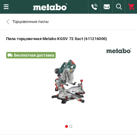
0 
Торцовочные пилы
₽
САНКТ-ПЕТЕРБУРГ
Пила торцовочная Metabo KGSV 72 Xact (611216000)
+7 (812) 407-39-48
- ЗАКАЗ ИЗДЕЛИЙ
Бесплатная доставка
+7 (911) 360-06-14 | +7 (8112) 59-10-67
- ЗАКАЗ ЗАПЧАСТЕЙ
ЗАКАЗАТЬ ЗАПЧАСТЬ
ВХОД ИЛИ РЕГИСТРАЦИЯ
КАТАЛОГ
АКЦИИ