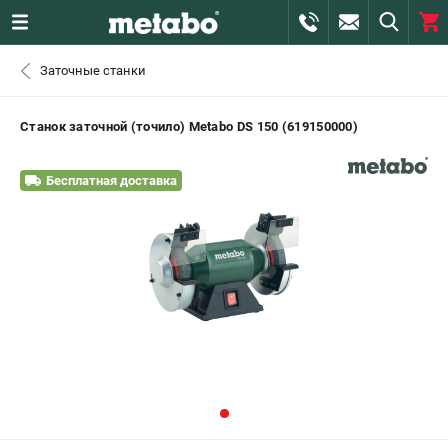
0 
Заточные станки
₽
САНКТ-ПЕТЕРБУРГ
Станок заточной (точило) Metabo DS 150 (619150000)
+7 (812) 407-39-48
- ЗАКАЗ ИЗДЕЛИЙ
Бесплатная доставка
+7 (911) 360-06-14 | +7 (8112) 59-10-67
- ЗАКАЗ ЗАПЧАСТЕЙ
ЗАКАЗАТЬ ЗАПЧАСТЬ
ВХОД ИЛИ РЕГИСТРАЦИЯ
КАТАЛОГ
АКЦИИ