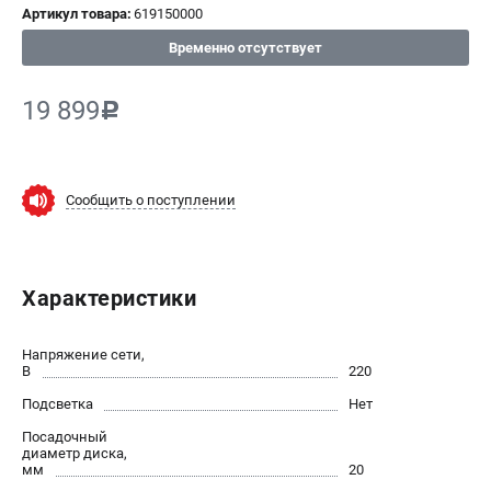
Артикул товара:
619150000
СРАВНЕНИЕ
(
0
)
Временно отсутствует
ИЗБРАННОЕ
(
0
)
19 899
c
МАГАЗИНЫ
Сообщить о поступлении
СЕРВИС
ПОДДЕРЖКА
Характеристики
Сервисный центр
ИНФОРМАЦИЯ
Напряжение сети,
В
220
Юридическим лицам
Подсветка
Нет
Контакты
Посадочный
Правила обмена и возврата
диаметр диска,
мм
Способы оплаты
20