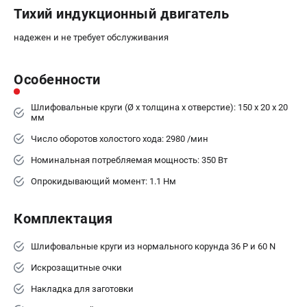
Аккумуляторные перфораторы
Тихий индукционный двигатель
Аккумуляторные УШМ
Наборы инструмента
надежен и не требует обслуживания
Аккумуляторные лобзики
Особенности
РАСХОДНЫЕ МАТЕРИАЛЫ И АКСЕССУАРЫ
Шлифовальные круги (Ø х толщина х отверстие): 150 x 20 x 20
Аккумуляторы и зарядные устройства
мм
Запчасти для изделий
Число оборотов холостого хода: 2980 /мин
Кейсы и сумки
Номинальная потребляемая мощность: 350 Вт
Опрокидывающий момент: 1.1 Нм
ТЕЛЕФОН (САНКТ-ПЕТЕРБУРГ)
+7 (812) 407-39-48
Комплектация
Информация размещённая на сайте не является публичной
офертой.
8 (812) 318-40-26
Шлифовальные круги из нормального корунда 36 Р и 60 N
8 (800) 550-70-46
Искрозащитные очки
Режим работы колл-центра:
пн-пт - с 9:00 до 18:00
Накладка для заготовки
сб - с 10:00 до 16:00
вс - выходной