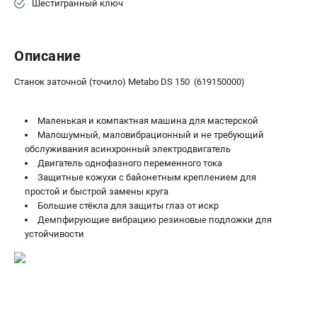
Шестигранный ключ
ЗАКАЗ ЗАПЧАСТЕЙ
+7 (911) 360-06-14 | +7 (8112) 59-10-67
zakaz@metabo-market.ru
Описание
Станок заточной (точило) Metabo DS 150 (619150000)
Маленькая и компактная машина для мастерской
Малошумный, маловибрационный и не требующий
обслуживания асинхронный электродвигатель
Двигатель однофазного переменного тока
Защитные кожухи с байонетным креплением для
простой и быстрой замены круга
Большие стёкла для защиты глаз от искр
Демпфирующие вибрацию резиновые подложки для
устойчивости