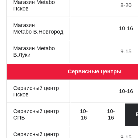
Магазин Metabo
8-20
Псков
СРАВНЕНИЕ
(
0
)
Магазин
ИЗБРАННОЕ
(
0
)
10-16
Metabo В.Новгород
МАГАЗИНЫ
Магазин Metabo
9-15
В.Луки
СЕРВИС
Сервисные центры
ПОДДЕРЖКА
Сервисный центр
Сервисный центр
10-16
Псков
ИНФОРМАЦИЯ
Юридическим лицам
Сервисный центр
10-
10-
Контакты
СПБ
16
16
Правила обмена и возврата
Способы оплаты
Сервисный центр
9-15