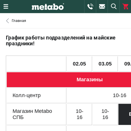
0 
Главная
₽
САНКТ-ПЕТЕРБУРГ
График работы подразделений на майские
праздники!
+7 (812) 407-39-48
- ЗАКАЗ ИЗДЕЛИЙ
02.05
03.05
09
+7 (911) 360-06-14 | +7 (8112) 59-10-67
- ЗАКАЗ ЗАПЧАСТЕЙ
Магазины
ЗАКАЗАТЬ ЗАПЧАСТЬ
Колл-центр
10-16
ВХОД ИЛИ РЕГИСТРАЦИЯ
Магазин Metabo
10-
10-
КАТАЛОГ
СПБ
16
16
АКЦИИ