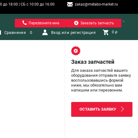
 до 18:00 | СБ с 10:00 до 16:00
zakaz@metabo-market.ru
Санкт-Петербург
Перезвоните мне
Заказать запчасть
0 
Сравнение
0
Вход или регистрация
₽
Заказ запчастей
Для заказа запчастей вашего
оборудования отправьте заявку
воспользовавшись формой
ниже, мы обязательно вам
напишем или перезвоним.
ОСТАВИТЬ ЗАЯВКУ