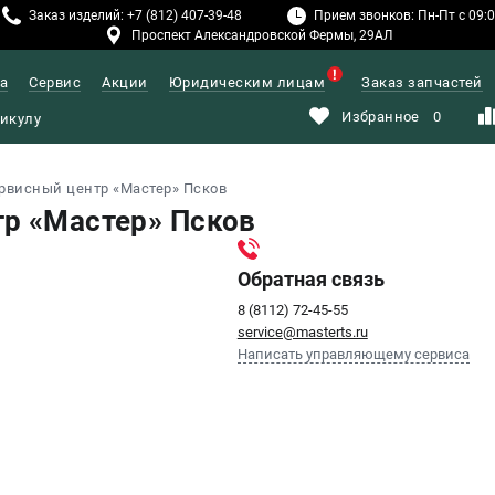
Заказ изделий: +7 (812) 407-39-48
Прием звонков: Пн-Пт с 09:00
Проспект Александровской Фермы, 29АЛ
а
Сервис
Акции
Юридическим лицам
Заказ запчастей
Избранное
0
рвисный центр «Мастер» Псков
р «Мастер» Псков
Обратная связь
8 (8112) 72-45-55
service@masterts.ru
Написать управляющему сервиса