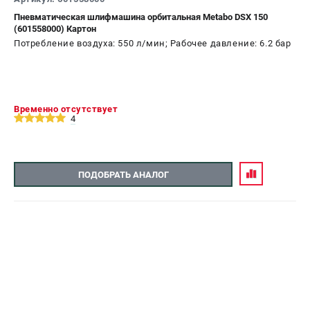
Пневматическая шлифмашина орбитальная Metabo DSX 150
СРАВНЕНИЕ
(
0
)
(601558000) Картон
Потребление воздуха: 550 л/мин; Рабочее давление: 6.2 бар
ИЗБРАННОЕ
(
0
)
МАГАЗИНЫ
Временно отсутствует
4
СЕРВИС
ПОДДЕРЖКА
ПОДОБРАТЬ АНАЛОГ
Сервисный центр
ИНФОРМАЦИЯ
Юридическим лицам
Контакты
Правила обмена и возврата
Способы оплаты