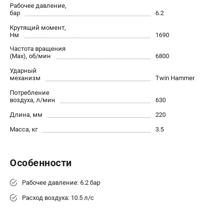
О компании
Рабочее давление,
бар
6.2
О бренде
Политика обработки персональных данных
Крутящий момент,
Нм
1690
Новости
Частота вращения
Программа бонусов
(Max), об/мин
6800
Как нас найти
Ударный
Пользовательское соглашение
механизм
Twin Hammer
Потребление
воздуха, л/мин
630
СЕТЕВОЙ ЭЛЕКТРОИНСТРУМЕНТ
Длина, мм
220
Угловые шлифмашины (УШМ)
Масса, кг
3.5
Перфораторы
Дрели
Лобзики
Особенности
Пылесосы
Рабочее давление: 6.2 бар
АККУМУЛЯТОРНЫЙ ИНСТРУМЕНТ
Расход воздуха: 10.5 л/с
Аккумуляторные шуруповерты