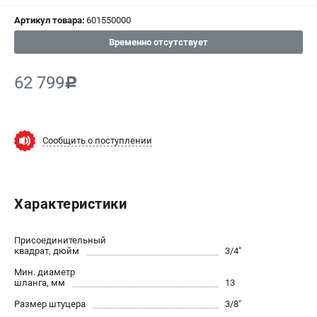
Артикул товара:
601550000
СРАВНЕНИЕ
(
0
)
Временно отсутствует
ИЗБРАННОЕ
(
0
)
62 799
c
МАГАЗИНЫ
СЕРВИС
Сообщить о поступлении
ПОДДЕРЖКА
Сервисный центр
Характеристики
ИНФОРМАЦИЯ
Присоединительный
Юридическим лицам
квадрат, дюйм
3/4"
Контакты
Мин. диаметр
шланга, мм
13
Правила обмена и возврата
Способы оплаты
Размер штуцера
3/8"