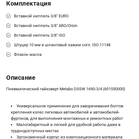
Аккумуляторные перфораторы
Комплектация
Аккумуляторные УШМ
Вставной ниппель 3/8" EURO
Наборы инструмента
Аккумуляторные лобзики
Вставной ниппель 3/8" ARO/Orion
Вставной ниппель 3/8" ISO
РАСХОДНЫЕ МАТЕРИАЛЫ И АКСЕССУАРЫ
Штуцер 10 мм и шланговый зажим согл. ISO 11148
Аккумуляторы и зарядные устройства
Флакон масла
Запчасти для изделий
Кейсы и сумки
Описание
ТЕЛЕФОН (САНКТ-ПЕТЕРБУРГ)
Пневматический гайковерт Metabo DSSW 1690-3/4 (601550000)
+7 (812) 407-39-48
Информация размещённая на сайте не является публичной
офертой.
Универсальное применение для заворачивания болтов
8 (812) 318-40-26
крепления колес легковых автомобилей и автомобилей-
8 (800) 550-70-46
фургонов, для выполнения монтажных и ремонтных работ
Режим работы колл-центра:
Малогабаритный и легкий для удобной работы даже в
пн-пт - с 9:00 до 18:00
труднодоступных местах
сб - с 10:00 до 16:00
Эргономичный корпус из композиционного материала:
вс - выходной