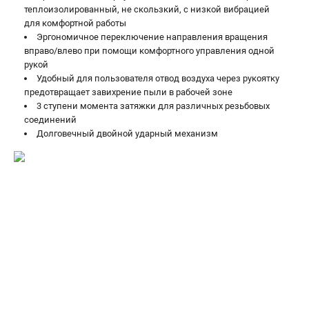
теплоизолированный, не скользкий, с низкой вибрацией
ЗАКАЗ ЗАПЧАСТЕЙ
для комфортной работы
+7 (911) 360-06-14 | +7 (8112) 59-10-67
Эргономичное переключение направления вращения
zakaz@metabo-market.ru
вправо/влево при помощи комфортного управления одной
рукой
Удобный для пользователя отвод воздуха через рукоятку
предотвращает завихрение пыли в рабочей зоне
3 ступени момента затяжки для различных резьбовых
соединений
Долговечный двойной ударный механизм