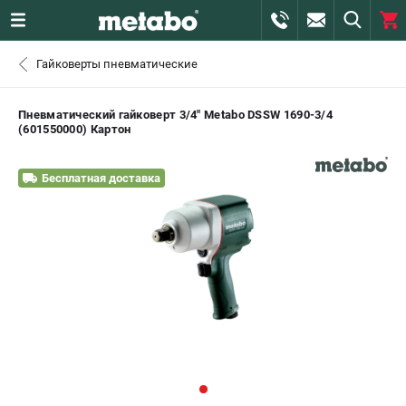
0 
Гайковерты пневматические
₽
САНКТ-ПЕТЕРБУРГ
Пневматический гайковерт 3/4" Metabo DSSW 1690-3/4
(601550000) Картон
+7 (812) 407-39-48
- ЗАКАЗ ИЗДЕЛИЙ
Бесплатная доставка
+7 (911) 360-06-14 | +7 (8112) 59-10-67
- ЗАКАЗ ЗАПЧАСТЕЙ
ЗАКАЗАТЬ ЗАПЧАСТЬ
ВХОД ИЛИ РЕГИСТРАЦИЯ
КАТАЛОГ
АКЦИИ