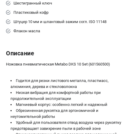
Аккумуляторные перфораторы
Шестигранный ключ
Аккумуляторные УШМ
Пластиковый кофр
Наборы инструмента
Штуцер 10 мм и шланговый зажим согл. ISO 11148
Аккумуляторные лобзики
Флакон масла
РАСХОДНЫЕ МАТЕРИАЛЫ И АКСЕССУАРЫ
Аккумуляторы и зарядные устройства
Описание
Запчасти для изделий
Кейсы и сумки
Ножовка пневматическая Metabo DKS 10 Set (601560500)
Годится для резки листового металла, пластмасс,
ТЕЛЕФОН (САНКТ-ПЕТЕРБУРГ)
алюминия, дерева и стекловолокна
+7 (812) 407-39-48
Низкая вибрация для комфортной работы при
Информация размещённая на сайте не является публичной
продолжительной эксплуатации
офертой.
Магниевый корпус: особенно легкий и надежный
8 (812) 318-40-26
Обрезиненная рукоятка для эргономичной и
8 (800) 550-70-46
неутомительной работы
Режим работы колл-центра:
Удобный для пользователя отвод воздуха через рукоятку
пн-пт - с 9:00 до 18:00
сб - с 10:00 до 16:00
предотвращает завихрение пыли в рабочей зоне
вс - выходной