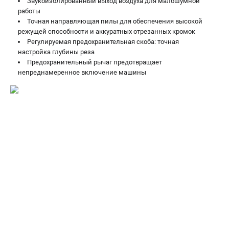
Звукоизолированный выход воздуха для малошумной
работы
ЗАКАЗ ЗАПЧАСТЕЙ
Точная направляющая пилы для обеспечения высокой
+7 (911) 360-06-14 | +7 (8112) 59-10-67
режущей способности и аккуратных отрезанных кромок
zakaz@metabo-market.ru
Регулируемая предохранительная скоба: точная
настройка глубины реза
Предохранительный рычаг предотвращает
непреднамеренное включение машины