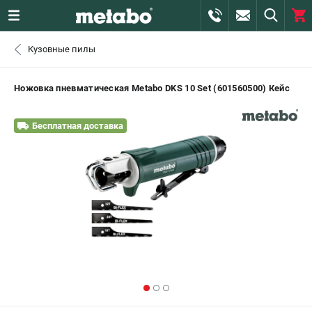
0 
Кузовные пилы
₽
САНКТ-ПЕТЕРБУРГ
Ножовка пневматическая Metabo DKS 10 Set (601560500) Кейс
+7 (812) 407-39-48
- ЗАКАЗ ИЗДЕЛИЙ
Бесплатная доставка
+7 (911) 360-06-14 | +7 (8112) 59-10-67
- ЗАКАЗ ЗАПЧАСТЕЙ
ЗАКАЗАТЬ ЗАПЧАСТЬ
ВХОД ИЛИ РЕГИСТРАЦИЯ
КАТАЛОГ
АКЦИИ