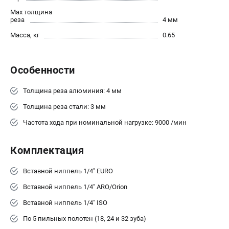
О компании
Max толщина
О бренде
реза
4 мм
Политика обработки персональных данных
Масса, кг
0.65
Новости
Программа бонусов
Как нас найти
Особенности
Пользовательское соглашение
Толщина реза алюминия: 4 мм
СЕТЕВОЙ ЭЛЕКТРОИНСТРУМЕНТ
Толщина реза стали: 3 мм
Частота хода при номинальной нагрузке: 9000 /мин
Угловые шлифмашины (УШМ)
Перфораторы
Комплектация
Дрели
Лобзики
Вставной ниппель 1/4" EURO
Пылесосы
Вставной ниппель 1/4" ARO/Orion
АККУМУЛЯТОРНЫЙ ИНСТРУМЕНТ
Вставной ниппель 1/4" ISO
Аккумуляторные шуруповерты
По 5 пильных полотен (18, 24 и 32 зуба)