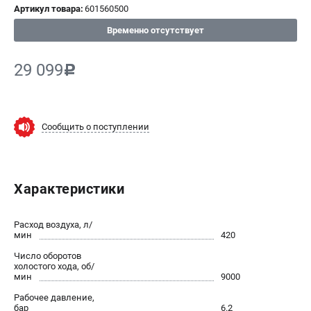
Артикул товара:
601560500
СРАВНЕНИЕ
(
0
)
Временно отсутствует
ИЗБРАННОЕ
(
0
)
29 099
c
МАГАЗИНЫ
Сообщить о поступлении
СЕРВИС
ПОДДЕРЖКА
Характеристики
Сервисный центр
ИНФОРМАЦИЯ
Расход воздуха, л/
мин
420
Юридическим лицам
Число оборотов
Контакты
холостого хода, об/
мин
9000
Правила обмена и возврата
Рабочее давление,
Способы оплаты
бар
6.2