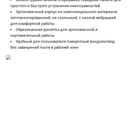
простого и быстрого устранения неисправностей
ЗАКАЗ ЗАПЧАСТЕЙ
Эргономичный корпус из композиционного материала:
+7 (911) 360-06-14 | +7 (8112) 59-10-67
теплоизолированный, не скользкий, с низкой вибрацией
zakaz@metabo-market.ru
для комфортной работы
Обрезиненная рукоятка для эргономичной и
неутомительной работы
Удобный для пользователя поворотный воздухоотвод:
без завихрений пыли в рабочей зоне