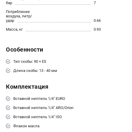
О компании
бар
7
О бренде
Потребление
воздуха, литр/
Политика обработки персональных данных
удар
0.66
Новости
Масса, кг
0.93
Программа бонусов
Как нас найти
Пользовательское соглашение
Особенности
СЕТЕВОЙ ЭЛЕКТРОИНСТРУМЕНТ
Тип скобы: 90 + ES
Длина скобы: 13 - 40 мм
Угловые шлифмашины (УШМ)
Перфораторы
Комплектация
Дрели
Лобзики
Вставной ниппель 1/4" EURO
Пылесосы
Вставной ниппель 1/4" ARO/Orion
АККУМУЛЯТОРНЫЙ ИНСТРУМЕНТ
Вставной ниппель 1/4" ISO
Аккумуляторные шуруповерты
Флакон масла