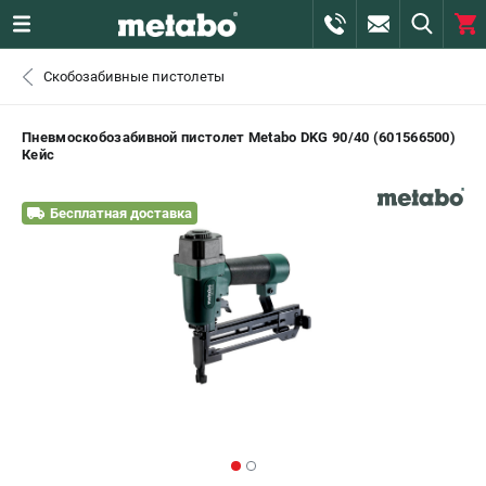
0 
Скобозабивные пистолеты
₽
САНКТ-ПЕТЕРБУРГ
Пневмоскобозабивной пистолет Metabo DKG 90/40 (601566500)
Кейс
+7 (812) 407-39-48
- ЗАКАЗ ИЗДЕЛИЙ
Бесплатная доставка
+7 (911) 360-06-14 | +7 (8112) 59-10-67
- ЗАКАЗ ЗАПЧАСТЕЙ
ЗАКАЗАТЬ ЗАПЧАСТЬ
ВХОД ИЛИ РЕГИСТРАЦИЯ
КАТАЛОГ
АКЦИИ