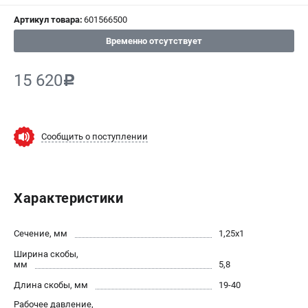
Артикул товара:
601566500
СРАВНЕНИЕ
(
0
)
Временно отсутствует
ИЗБРАННОЕ
(
0
)
15 620
c
МАГАЗИНЫ
СЕРВИС
Сообщить о поступлении
ПОДДЕРЖКА
Сервисный центр
Характеристики
ИНФОРМАЦИЯ
Сечение, мм
1,25х1
Юридическим лицам
Ширина скобы,
Контакты
мм
5,8
Правила обмена и возврата
Длина скобы, мм
19-40
Способы оплаты
Рабочее давление,