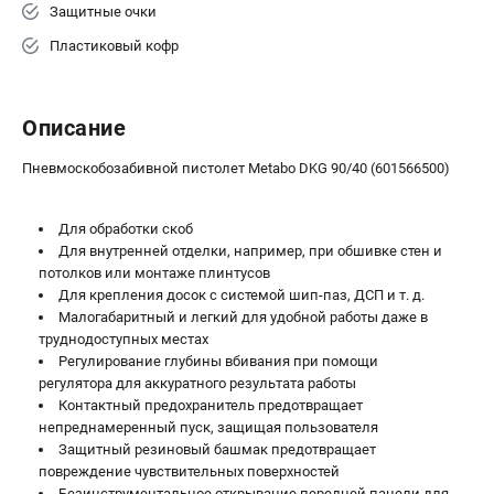
Аккумуляторные перфораторы
Защитные очки
Аккумуляторные УШМ
Пластиковый кофр
Наборы инструмента
Аккумуляторные лобзики
Описание
РАСХОДНЫЕ МАТЕРИАЛЫ И АКСЕССУАРЫ
Пневмоскобозабивной пистолет Metabo DKG 90/40 (601566500)
Аккумуляторы и зарядные устройства
Запчасти для изделий
Для обработки скоб
Кейсы и сумки
Для внутренней отделки, например, при обшивке стен и
потолков или монтаже плинтусов
Для крепления досок с системой шип-паз, ДСП и т. д.
ТЕЛЕФОН (САНКТ-ПЕТЕРБУРГ)
Малогабаритный и легкий для удобной работы даже в
+7 (812) 407-39-48
труднодоступных местах
Информация размещённая на сайте не является публичной
Регулирование глубины вбивания при помощи
офертой.
регулятора для аккуратного результата работы
8 (812) 318-40-26
Контактный предохранитель предотвращает
8 (800) 550-70-46
непреднамеренный пуск, защищая пользователя
Режим работы колл-центра:
Защитный резиновый башмак предотвращает
пн-пт - с 9:00 до 18:00
повреждение чувствительных поверхностей
сб - с 10:00 до 16:00
вс - выходной
Безинструментальное открывание передней панели для