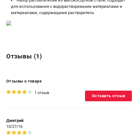
Набор распылителей из высокосортной стали, подходит
для использования с водорастворимыми материалами и
ЗАКАЗ ЗАПЧАСТЕЙ
материалами, содержащими растворитель
+7 (911) 360-06-14 | +7 (8112) 59-10-67
zakaz@metabo-market.ru
Отзывы (1)
Отзывы о товаре
1 отзыв
Оставить отзыв
Дмитрий
10/27/16