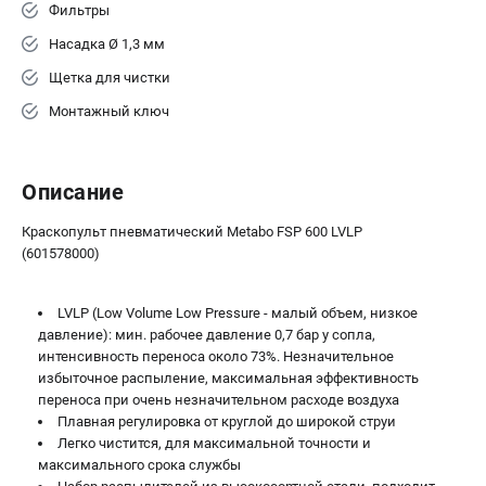
Аккумуляторные перфораторы
Фильтры
Аккумуляторные УШМ
Насадка Ø 1,3 мм
Наборы инструмента
Щетка для чистки
Аккумуляторные лобзики
Монтажный ключ
РАСХОДНЫЕ МАТЕРИАЛЫ И АКСЕССУАРЫ
Аккумуляторы и зарядные устройства
Описание
Запчасти для изделий
Кейсы и сумки
Краскопульт пневматический Metabo FSP 600 LVLP
(601578000)
ТЕЛЕФОН (САНКТ-ПЕТЕРБУРГ)
LVLP (Low Volume Low Pressure - малый объем, низкое
+7 (812) 407-39-48
давление): мин. рабочее давление 0,7 бар у сопла,
Информация размещённая на сайте не является публичной
интенсивность переноса около 73%. Незначительное
офертой.
избыточное распыление, максимальная эффективность
8 (812) 318-40-26
переноса при очень незначительном расходе воздуха
8 (800) 550-70-46
Плавная регулировка от круглой до широкой струи
Режим работы колл-центра:
Легко чистится, для максимальной точности и
пн-пт - с 9:00 до 18:00
максимального срока службы
сб - с 10:00 до 16:00
вс - выходной