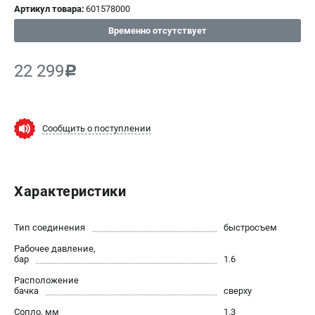
Артикул товара:
601578000
СРАВНЕНИЕ
(
0
)
Временно отсутствует
ИЗБРАННОЕ
(
0
)
22 299
c
МАГАЗИНЫ
Сообщить о поступлении
СЕРВИС
ПОДДЕРЖКА
Характеристики
Сервисный центр
ИНФОРМАЦИЯ
Тип соединения
быстросъем
Рабочее давление,
Юридическим лицам
бар
1.6
Контакты
Расположение
Правила обмена и возврата
бачка
сверху
Способы оплаты
Сопло, мм
1.3