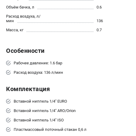
О компании
Объём бачка, л
0.6
О бренде
Расход воздуха, л/
Политика обработки персональных данных
мин
136
Новости
Масса, кг
0.7
Программа бонусов
Как нас найти
Пользовательское соглашение
Особенности
Рабочее давление: 1.6 бар
СЕТЕВОЙ ЭЛЕКТРОИНСТРУМЕНТ
Расход воздуха: 136 л/мин
Угловые шлифмашины (УШМ)
Перфораторы
Комплектация
Дрели
Лобзики
Вставной ниппель 1/4" EURO
Пылесосы
Вставной ниппель 1/4" ARO/Orion
АККУМУЛЯТОРНЫЙ ИНСТРУМЕНТ
Вставной ниппель 1/4" ISO
Аккумуляторные шуруповерты
Пластмассовый поточный стакан 0,6 л