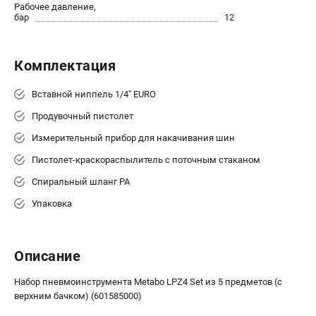
О компании
Рабочее давление,
бар
12
О бренде
Политика обработки персональных данных
Новости
Комплектация
Программа бонусов
Как нас найти
Вставной ниппель 1/4" EURO
Пользовательское соглашение
Продувочный пистолет
Измерительный прибор для накачивания шин
СЕТЕВОЙ ЭЛЕКТРОИНСТРУМЕНТ
Пистолет-краскораспылитель с поточным стаканом
Угловые шлифмашины (УШМ)
Спиральный шланг РА
Перфораторы
Упаковка
Дрели
Лобзики
Пылесосы
Описание
АККУМУЛЯТОРНЫЙ ИНСТРУМЕНТ
Набор пневмоинструмента Metabo LPZ4 Set из 5 предметов (с
верхним бачком) (601585000)
Аккумуляторные шуруповерты