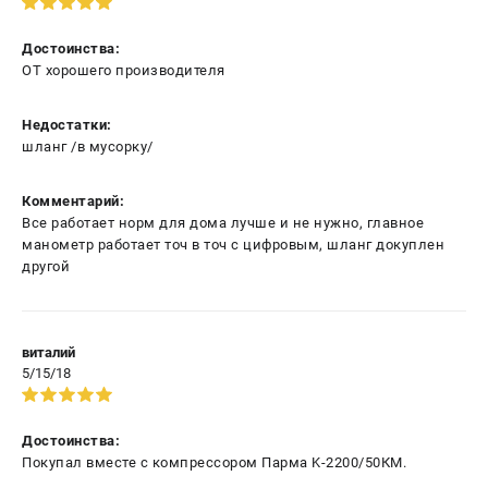
ЗАКАЗ ЗАПЧАСТЕЙ
Достоинства:
+7 (911) 360-06-14 | +7 (8112) 59-10-67
ОТ хорошего производителя
zakaz@metabo-market.ru
Недостатки:
шланг /в мусорку/
Комментарий:
Все работает норм для дома лучше и не нужно, главное
манометр работает точ в точ с цифровым, шланг докуплен
другой
виталий
5/15/18
Достоинства:
Покупал вместе с компрессором Парма K-2200/50КМ.