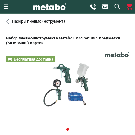
0 
Наборы пневмоинструмента
₽
САНКТ-ПЕТЕРБУРГ
Набор пневмоинструмента Metabo LPZ4 Set из 5 предметов
(601585000) Картон
+7 (812) 407-39-48
- ЗАКАЗ ИЗДЕЛИЙ
Бесплатная доставка
+7 (911) 360-06-14 | +7 (8112) 59-10-67
- ЗАКАЗ ЗАПЧАСТЕЙ
ЗАКАЗАТЬ ЗАПЧАСТЬ
ВХОД ИЛИ РЕГИСТРАЦИЯ
КАТАЛОГ
АКЦИИ