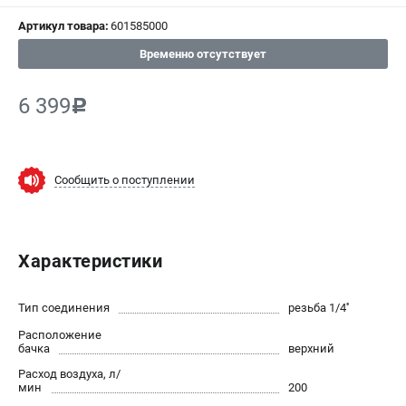
Артикул товара:
601585000
СРАВНЕНИЕ
(
0
)
Временно отсутствует
ИЗБРАННОЕ
(
0
)
6 399
c
МАГАЗИНЫ
СЕРВИС
Сообщить о поступлении
ПОДДЕРЖКА
Сервисный центр
Характеристики
ИНФОРМАЦИЯ
Тип соединения
резьба 1/4''
Юридическим лицам
Расположение
Контакты
бачка
верхний
Правила обмена и возврата
Расход воздуха, л/
мин
200
Способы оплаты