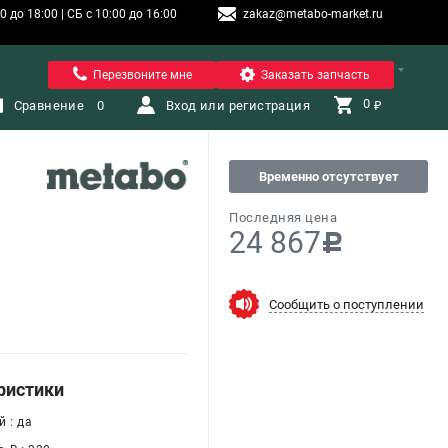
 до 18:00 | СБ с 10:00 до 16:00
zakaz@metabo-market.ru
Санкт-Петербург
Перезвоните мне
Заказать запчасть
0 
Сравнение
0
Вход или регистрация
₽
Временно отсутствует
Последняя цена
24 867
c
Сообщить о поступлении
ристики
 : да