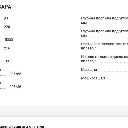
ВАРА
да
Глубина пропила под углом
мм
220
Глубина пропила под углом
мм
5000
Настройка поворотного ст
216
вправо, °
Наклон пильного диска вл
30
вправо, °
и
Масса, кг
305*65
Мощность, Вт
и
205*36
альная защита от пыли