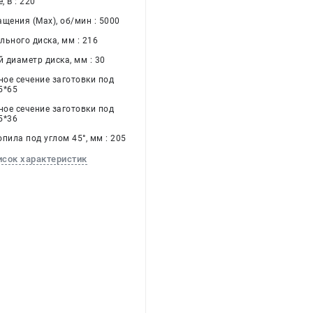
 В : 220
щения (Max), об/мин : 5000
льного диска, мм : 216
 диаметр диска, мм : 30
ое сечение заготовки под
05*65
ое сечение заготовки под
05*36
пила под углом 45°, мм : 205
исок характеристик