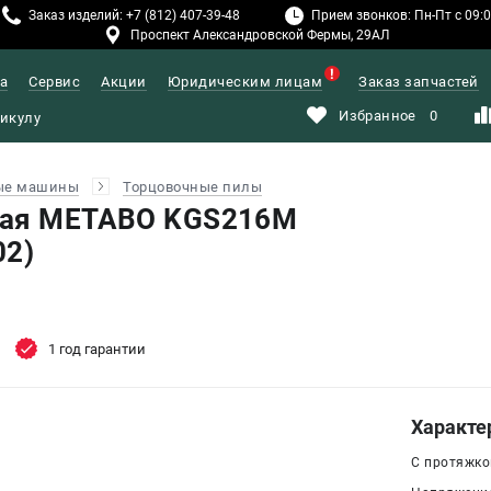
Заказ изделий: +7 (812) 407-39-48
Прием звонков: Пн-Пт с 09:00
Проспект Александровской Фермы, 29АЛ
а
Сервис
Акции
Юридическим лицам
Заказ запчастей
Избранное
0
ые машины
Торцовочные пилы
ная METABO KGS216M
02)
1 год гарантии
Характе
С протяжкой