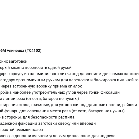
M +линейка (T04102)
ких заготовок
торый можно переносить одной рукой
даря корпусу из алюминиевого литья под давлением для самых сложны
лагодаря эргономичным ручкам для переноски и блокировка пильной г
через встроенную воронку приема опилок
ройка наиболее употребительных углов через точки фиксации
 линии реза (от сети, батареи не нужны)
ирения стола, съемные, для установки под длинные панели, рейки и т
 фонарь для освещения места реза (от сети, батареи не нужны)
 в стороны, для безопасности распила
адежной фиксации заготовки сверху или впереди
простой выемки пазов
влево, с дополнительным угловым диапазоном для подреза