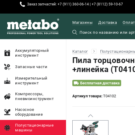
Заказ запчастей: +7 (911) 360-06-14 | +7 (8112) 59-10-67
Магазины
Доставка
Оплат
Аккумуляторный
Каталог
Полустационарн
инструмент
Пила торцовоч
Запасные части
+линейка (T041
Измерительный
инструмент
Бесплатная доставка
Компрессоры,
Артикул товара:
T04102
пневмоинструмент
Насосное
оборудование
Полустационарные
машины