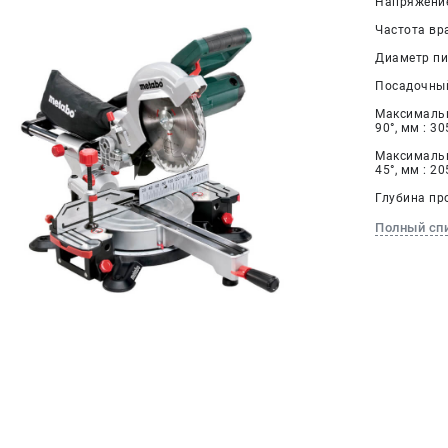
Напряжение,
Частота вра
Диаметр пи
Посадочный
Максимальн
90°, мм : 3
Максимальн
45°, мм : 2
Глубина про
Полный сп