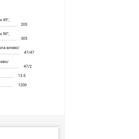
 45°,
205
 90°,
305
ола влево/
47/47
ево/
47/2
13.5
1200