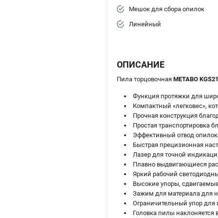
Мешок для сбора опилок
Линейный
ОПИСАНИЕ
Пила торцовочная
METABO KGS216
Функция протяжки для широ
Компактный «легковес», ко
Прочная конструкция благо
Простая транспортировка б
Эффективный отвод опилок 
Быстрая прецизионная наст
Лазер для точной индикации
Плавно выдвигающиеся расш
Яркий рабочий светодиодный
Высокие упоры, сдвигаемые
Зажим для материала для н
Ограничительный упор для 
Головка пилы наклоняется 