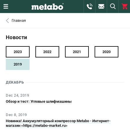
0 
Главная
₽
САНКТ-ПЕТЕРБУРГ
Новости
+7 (812) 407-39-48
- ЗАКАЗ ИЗДЕЛИЙ
2023
2022
2021
2020
+7 (911) 360-06-14 | +7 (8112) 59-10-67
2019
- ЗАКАЗ ЗАПЧАСТЕЙ
ДЕКАБРЬ
ЗАКАЗАТЬ ЗАПЧАСТЬ
Dec 24, 2019
ВХОД ИЛИ РЕГИСТРАЦИЯ
Обзор и тест: Угловые шлифмашины
КАТАЛОГ
Dec 8, 2019
Новинка! Аккумуляторный компрессор Metabo - Интернет-
магазин «https://metabo-market.ru»
АКЦИИ