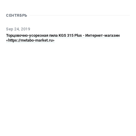
О компании
О бренде
СЕНТЯБРЬ
Политика обработки персональных данных
Новости
Sep 24, 2019
Программа бонусов
Торцовочно-усорезная пила KGS 315 Plus - Интернет-магазин
Как нас найти
«https://metabo-market.ru»
Пользовательское соглашение
СЕТЕВОЙ ЭЛЕКТРОИНСТРУМЕНТ
Угловые шлифмашины (УШМ)
Перфораторы
Дрели
Лобзики
Пылесосы
АККУМУЛЯТОРНЫЙ ИНСТРУМЕНТ
Аккумуляторные шуруповерты