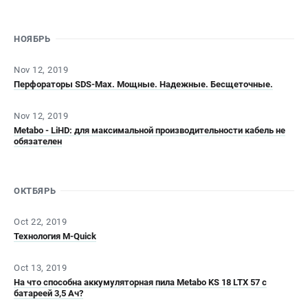
СРАВНЕНИЕ
(
0
)
НОЯБРЬ
ИЗБРАННОЕ
(
0
)
Nov 12, 2019
Перфораторы SDS-Max. Мощные. Надежные. Бесщеточные.
МАГАЗИНЫ
Nov 12, 2019
СЕРВИС
Metabo - LiHD: для максимальной производительности кабель не
обязателен
ПОДДЕРЖКА
Сервисный центр
ОКТБЯРЬ
ИНФОРМАЦИЯ
Oct 22, 2019
Технология M-Quick
Юридическим лицам
Контакты
Oct 13, 2019
Правила обмена и возврата
На что способна аккумуляторная пила Metabo KS 18 LTX 57 c
батареей 3,5 Ач?
Способы оплаты