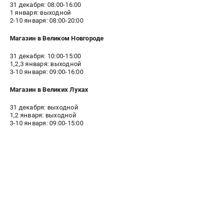
31 декабря: 08:00-16:00
1 января: выходной
СРАВНЕНИЕ
(
0
)
2-10 января: 08:00-20:00
Магазин в Великом Новгороде
ИЗБРАННОЕ
(
0
)
31 декабря: 10:00-15:00
1,2,3 января: выходной
МАГАЗИНЫ
3-10 января: 09:00-16:00
Магазин в Великих Луках
СЕРВИС
31 декабря: выходной
1,2 января: выходной
ПОДДЕРЖКА
3-10 января: 09:00-15:00
Сервисный центр
ИНФОРМАЦИЯ
Юридическим лицам
Контакты
Правила обмена и возврата
Способы оплаты