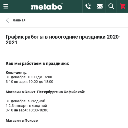
0 
Главная
₽
САНКТ-ПЕТЕРБУРГ
График работы в новогодние праздники 2020-
2021
+7 (812) 407-39-48
- ЗАКАЗ ИЗДЕЛИЙ
+7 (911) 360-06-14 | +7 (8112) 59-10-67
Как мы работаем в праздники:
- ЗАКАЗ ЗАПЧАСТЕЙ
Колл-центр:
31 декабря: 10:00 до 16:00
ЗАКАЗАТЬ ЗАПЧАСТЬ
3-10 января: 10:00 до 18:00
Магазин в Санкт-Петербурге на Софийской:
ВХОД ИЛИ РЕГИСТРАЦИЯ
31 декабря: выходной
1,2,3 января: выходной
КАТАЛОГ
3-10 января: 10:00-18:00
Магазин в Пскове
АКЦИИ