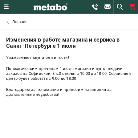
0 
Главная
₽
САНКТ-ПЕТЕРБУРГ
Изменения в работе магазина и сервиса в
Санкт-Петербурге 1 июля
+7 (812) 407-39-48
- ЗАКАЗ ИЗДЕЛИЙ
Уважаемые покупатели и гости!
+7 (911) 360-06-14 | +7 (8112) 59-10-67
По техническим причинам 1 июля магазин и пункт выдачи
- ЗАКАЗ ЗАПЧАСТЕЙ
заказов на Софийской, 8 к.3 открыт с 10.00 до 18.00. Сервисный
центр будет работать с 9.00 до 18.00.
ЗАКАЗАТЬ ЗАПЧАСТЬ
Благодарим за понимание и приносим извинения за
доставленные неудобства!
ВХОД ИЛИ РЕГИСТРАЦИЯ
КАТАЛОГ
АКЦИИ