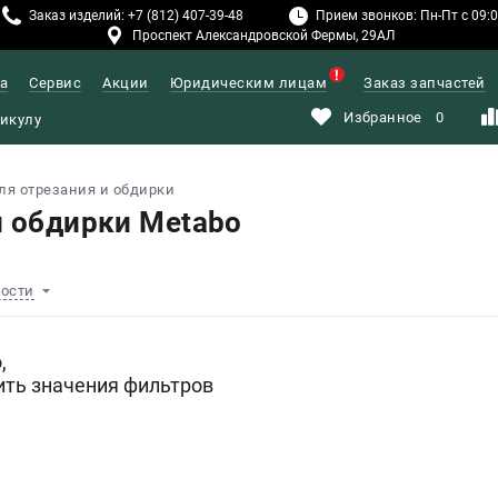
Заказ изделий: +7 (812) 407-39-48
Прием звонков: Пн-Пт с 09:00
Проспект Александровской Фермы, 29АЛ
а
Сервис
Акции
Юридическим лицам
Заказ запчастей
Избранное
0
ля отрезания и обдирки
и обдирки Metabo
ности
,
ить значения фильтров