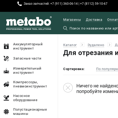
Заказ запчастей: +7 (911) 360-06-14 | +7 (8112) 59-10-67
Магазины
Доставка
Оплат
Аккумуляторный
Каталог
Эудалено
Д
инструмент
Для отрезания 
Запасные части
Измерительный
Сортировка:
По популяр
инструмент
Компрессоры,
Ничего не найдено
пневмоинструмент
попробуйте измен
Насосное
оборудование
Полустационарные
машины