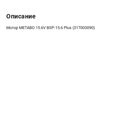
О компании
О бренде
Описание
Политика обработки персональных данных
Новости
Мотор METABO 15.6V BSP-15.6 Plus (317003090)
Программа бонусов
Как нас найти
Пользовательское соглашение
СЕТЕВОЙ ЭЛЕКТРОИНСТРУМЕНТ
Угловые шлифмашины (УШМ)
Перфораторы
Дрели
Лобзики
Пылесосы
АККУМУЛЯТОРНЫЙ ИНСТРУМЕНТ
Аккумуляторные шуруповерты