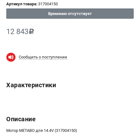
Артикул товара:
317004150
СРАВНЕНИЕ
(
0
)
Временно отсутствует
ИЗБРАННОЕ
(
0
)
12 843
c
МАГАЗИНЫ
Сообщить о поступлении
СЕРВИС
ПОДДЕРЖКА
Характеристики
Сервисный центр
ИНФОРМАЦИЯ
Юридическим лицам
Описание
Контакты
Правила обмена и возврата
Мотор METABO для 14.4V (317004150)
Способы оплаты