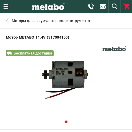
0 
Моторы для аккумуляторного инструмента
₽
САНКТ-ПЕТЕРБУРГ
Мотор METABO 14.4V (317004150)
+7 (812) 407-39-48
- ЗАКАЗ ИЗДЕЛИЙ
Бесплатная доставка
+7 (911) 360-06-14 | +7 (8112) 59-10-67
- ЗАКАЗ ЗАПЧАСТЕЙ
ЗАКАЗАТЬ ЗАПЧАСТЬ
ВХОД ИЛИ РЕГИСТРАЦИЯ
КАТАЛОГ
АКЦИИ