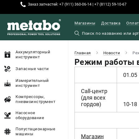
Заказ запчастей: +7 (911) 360-06-14 | +7 (8112) 59-10-67
Магазины
Доставка
Оплат
Аккумуляторный
Главная
Новости
Ре
инструмент
Режим работы в
Запасные части
01.05
Измерительный
инструмент
Call-центр
Компрессоры,
(для всех
пневмоинструмент
гордов)
10-18
Насосное
оборудование
Полустационарные
машины
Магазин