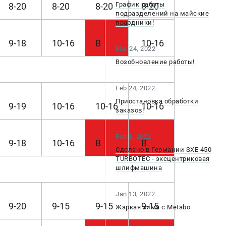
График работы
8-20
8-20
8-20
8-20
подразделений на майские
праздники!
9-18
10-16
В
10-16
Mar 24, 2022
Возобновление работы!
Feb 24, 2022
Приостановка обработки
9-19
10-16
10-16
10-16
заказов!
Feb 8, 2022
9-18
10-16
В
В
Сделано в Германии SXE 450
TURBOTEC - эксцентриковая
шлифмашина
Jan 13, 2022
9-20
9-15
9-15
9-15
Жаркая зима с Metabo