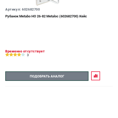
О компании
О бренде
Артикул: 602682700
Политика обработки персональных данных
Рубанок Metabo HO 26-82 Metaloc (602682700) Кейс
Новости
Программа бонусов
Как нас найти
Пользовательское соглашение
Временно отсутствует
СЕТЕВОЙ ЭЛЕКТРОИНСТРУМЕНТ
3
Угловые шлифмашины (УШМ)
Перфораторы
ПОДОБРАТЬ АНАЛОГ
Дрели
Лобзики
Пылесосы
АККУМУЛЯТОРНЫЙ ИНСТРУМЕНТ
Аккумуляторные шуруповерты