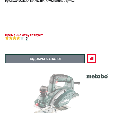
Рубанок Metabo HO 26-82 (602682000) Картон
СРАВНЕНИЕ
(
0
)
ИЗБРАННОЕ
(
0
)
МАГАЗИНЫ
Временно отсутствует
5
СЕРВИС
ПОДОБРАТЬ АНАЛОГ
ПОДДЕРЖКА
Сервисный центр
ИНФОРМАЦИЯ
Юридическим лицам
Контакты
Правила обмена и возврата
Способы оплаты