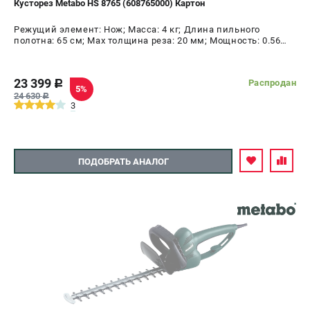
Кусторез Metabo HS 8765 (608765000) Картон
СРАВНЕНИЕ
(
0
)
Режущий элемент: Нож; Масса: 4 кг; Длина пильного
полотна: 65 см; Max толщина реза: 20 мм; Мощность: 0.56
кВт
ИЗБРАННОЕ
(
0
)
23 399
Распродан
c
5%
МАГАЗИНЫ
24 630
c
3
СЕРВИС
ПОДОБРАТЬ АНАЛОГ
ПОДДЕРЖКА
Сервисный центр
ИНФОРМАЦИЯ
Юридическим лицам
Контакты
Правила обмена и возврата
Способы оплаты