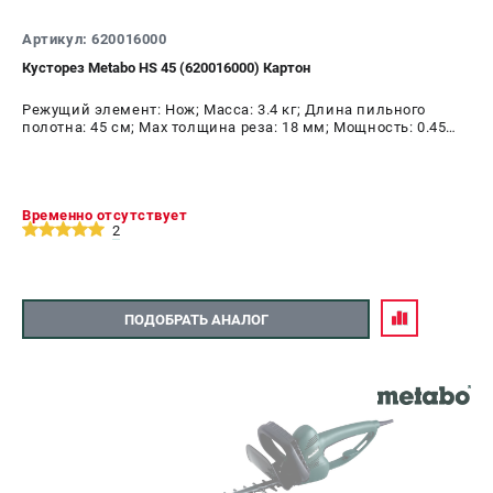
О компании
О бренде
Артикул: 620016000
Политика обработки персональных данных
Кусторез Metabo HS 45 (620016000) Картон
Новости
Режущий элемент: Нож; Масса: 3.4 кг; Длина пильного
Программа бонусов
полотна: 45 см; Max толщина реза: 18 мм; Мощность: 0.45
Как нас найти
кВт
Пользовательское соглашение
Временно отсутствует
СЕТЕВОЙ ЭЛЕКТРОИНСТРУМЕНТ
2
Угловые шлифмашины (УШМ)
Перфораторы
ПОДОБРАТЬ АНАЛОГ
Дрели
Лобзики
Пылесосы
АККУМУЛЯТОРНЫЙ ИНСТРУМЕНТ
Аккумуляторные шуруповерты