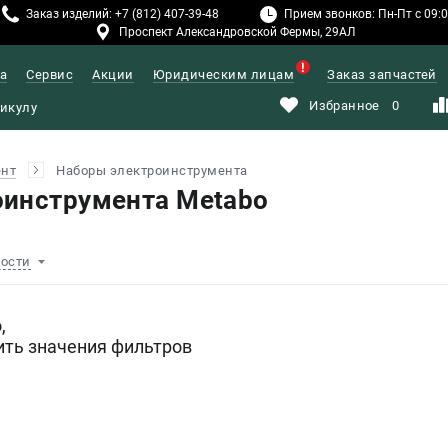
Заказ изделий: +7 (812) 407-39-48
Прием звонков: Пн-Пт с 09:00
Проспект Александровской Фермы, 29АЛ
а
Сервис
Акции
Юридическим лицам
Заказ запчастей
Избранное
0
ент
Наборы электроинструмента
оинструмента Metabo
ности
,
ить значения фильтров