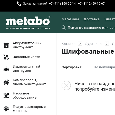
Заказ запчастей: +7 (911) 360-06-14 | +7 (8112) 59-10-67
Магазины
Доставка
Оплат
Аккумуляторный
Каталог
Эудалено
Д
инструмент
Шлифовальные 
Запасные части
Измерительный
Сортировка:
По популяр
инструмент
Компрессоры,
Ничего не найдено
пневмоинструмент
попробуйте измен
Насосное
оборудование
Полустационарные
машины