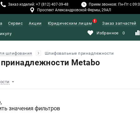
Заказ изделий: +7 (812) 407-39-48
Прием звонков: Пн-Пт с 09:00
Проспект Александровской Фермы, 29АЛ
а
Сервис
Акции
Юридическим лицам
Заказ запчастей
Избранное
0
ля шлифования
Шлифовальные принадлежности
принадлежности Metabo
ности
,
ить значения фильтров