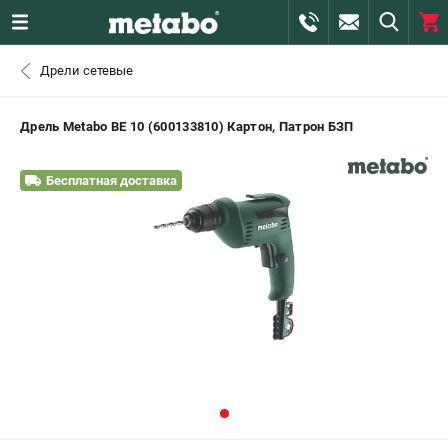
0 
Дрели сетевые
₽
САНКТ-ПЕТЕРБУРГ
Дрель Metabo ВЕ 10 (600133810) Картон, Патрон БЗП
+7 (812) 407-39-48
- ЗАКАЗ ИЗДЕЛИЙ
Бесплатная доставка
+7 (911) 360-06-14 | +7 (8112) 59-10-67
- ЗАКАЗ ЗАПЧАСТЕЙ
ЗАКАЗАТЬ ЗАПЧАСТЬ
ВХОД ИЛИ РЕГИСТРАЦИЯ
КАТАЛОГ
АКЦИИ