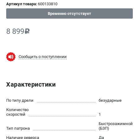
Артикул товара:
600133810
СРАВНЕНИЕ
(
0
)
Временно отсутствует
ИЗБРАННОЕ
(
0
)
8 899
c
МАГАЗИНЫ
Сообщить о поступлении
СЕРВИС
ПОДДЕРЖКА
Характеристики
Сервисный центр
ИНФОРМАЦИЯ
По типу дрели
безударные
Количество
Юридическим лицам
скоростей
1
Контакты
Быстрозажимной
Правила обмена и возврата
Тип патрона
(БЗП)
Способы оплаты
Наличие реверса
Да