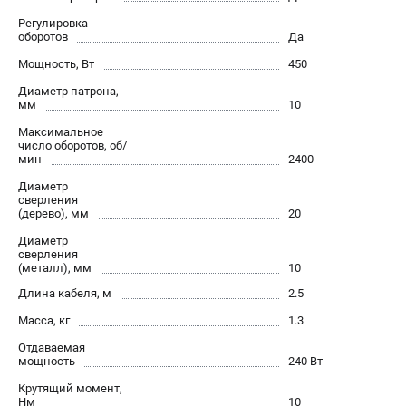
О компании
Регулировка
О бренде
оборотов
Да
Политика обработки персональных данных
Мощность, Вт
450
Новости
Диаметр патрона,
Программа бонусов
мм
10
Как нас найти
Максимальное
Пользовательское соглашение
число оборотов, об/
мин
2400
Диаметр
СЕТЕВОЙ ЭЛЕКТРОИНСТРУМЕНТ
сверления
(дерево), мм
20
Угловые шлифмашины (УШМ)
Диаметр
Перфораторы
сверления
Дрели
(металл), мм
10
Лобзики
Длина кабеля, м
2.5
Пылесосы
Масса, кг
1.3
Отдаваемая
АККУМУЛЯТОРНЫЙ ИНСТРУМЕНТ
мощность
240 Вт
Аккумуляторные шуруповерты
Крутящий момент,
Нм
10