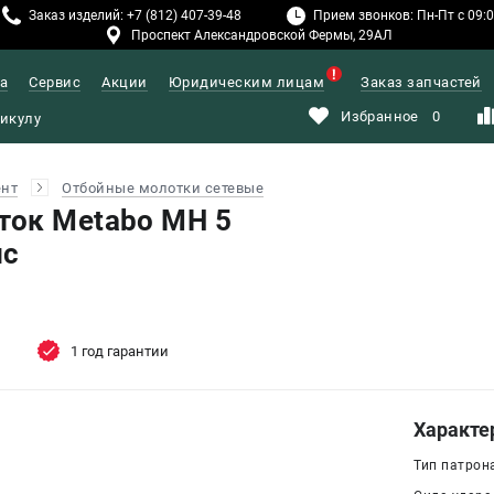
Заказ изделий: +7 (812) 407-39-48
Прием звонков: Пн-Пт с 09:00
Проспект Александровской Фермы, 29АЛ
а
Сервис
Акции
Юридическим лицам
Заказ запчастей
Избранное
0
ент
Отбойные молотки сетевые
ток Metabo MH 5
йс
1 год гарантии
Характе
Тип патрон