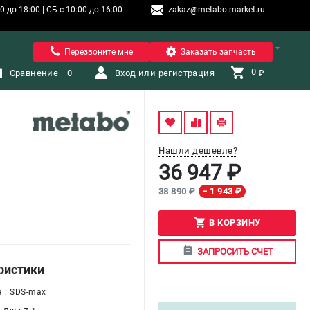
 до 18:00 | СБ с 10:00 до 16:00
zakaz@metabo-market.ru
Санкт-Петербург
Перезвоните мне
Заказать запчасть
0 
Сравнение
0
Вход или регистрация
₽
Нашли дешевле?
36 947 ₽
38 890 ₽
− 1 943 ₽
В КОРЗИНУ
ЗАПРОСИТЬ СЧЕТ
ристики
а : SDS-max