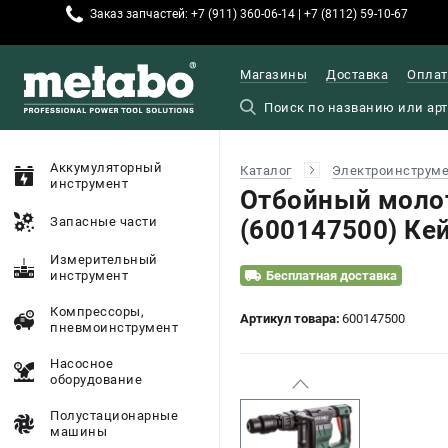
Заказ запчастей: +7 (911) 360-06-14 | +7 (8112) 59-10-67
Магазины
Доставка
Оплат
Аккумуляторный
Каталог
Электроинструм
инструмент
Отбойный моло
Запасные части
(600147500) Ке
Измерительный
инструмент
Бесплатная доставка
Компрессоры,
Артикул товара:
600147500
пневмоинструмент
Насосное
оборудование
Полустационарные
машины