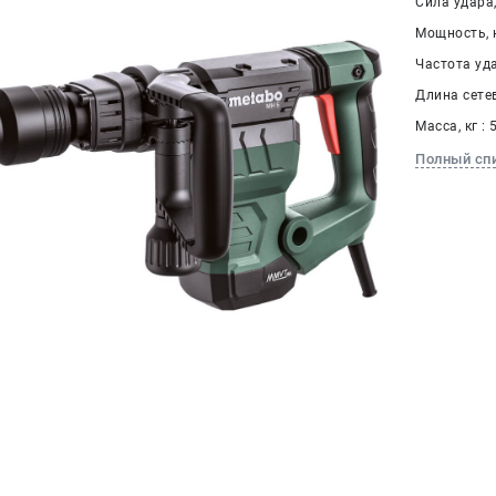
Сила удара,
Мощность, к
Частота уда
Длина сетев
Масса, кг : 
Полный сп