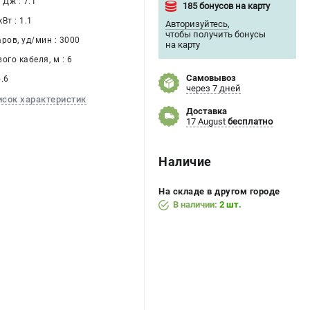
 Дж : 7.1
185 бонусов на карту
Вт : 1.1
Авторизуйтесь
,
чтобы получить бонусы
ров, уд/мин : 3000
на карту
ого кабеля, м : 6
Самовывоз
5.6
через 7 дней
исок характеристик
Доставка
17 August
бесплатно
Наличие
На складе в другом городе
В наличии:
2 шт.