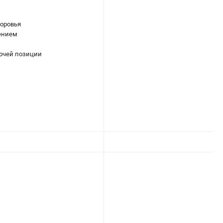
доровья
лением
бочей позиции