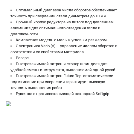
ЗАКАЗ ЗАПЧАСТЕЙ
Оптимальный диапазон числа оборотов обеспечивает
+7 (911) 360-06-14 | +7 (8112) 59-10-67
точность при сверлении стали диаметром до 10 мм
zakaz@metabo-market.ru
Прочный корпус редуктора из литого под давлением
алюминия для оптимального отведения тепла и
долговечности
Компактная модель с малым угловым размером
Электроника Vario (V) – управление числом оборотов в
соответствии со свойствами материала
Реверс
Быстрозажимной патрон и стопор шпинделя для
удобной смены инструмента, выполняемой одной рукой
Быстрозажимной патрон Futuro Top: автоматическое
подтягивание при сверлении гарантирует высокую
точность выполнения работ
Рукоятка с противоскользящей накладкой Softgrip