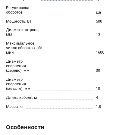
О компании
Регулировка
О бренде
оборотов
Да
Политика обработки персональных данных
Мощность, Вт
500
Новости
Диаметр патрона,
Программа бонусов
мм
13
Как нас найти
Максимальное
Пользовательское соглашение
число оборотов, об/
мин
1600
Диаметр
СЕТЕВОЙ ЭЛЕКТРОИНСТРУМЕНТ
сверления
(дерево), мм
30
Угловые шлифмашины (УШМ)
Диаметр
Перфораторы
сверления
Дрели
(металл), мм
10
Лобзики
Длина кабеля, м
4
Пылесосы
Масса, кг
1.8
АККУМУЛЯТОРНЫЙ ИНСТРУМЕНТ
Особенности
Аккумуляторные шуруповерты