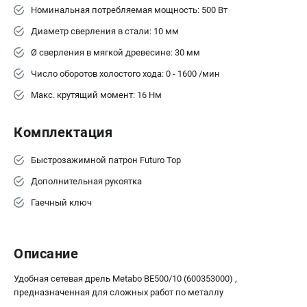
Аккумуляторные перфораторы
Номинальная потребляемая мощность: 500 Вт
Аккумуляторные УШМ
Диаметр сверления в стали: 10 мм
Наборы инструмента
Ø сверления в мягкой древесине: 30 мм
Аккумуляторные лобзики
Число оборотов холостого хода: 0 - 1600 /мин
РАСХОДНЫЕ МАТЕРИАЛЫ И АКСЕССУАРЫ
Макс. крутящий момент: 16 Нм
Аккумуляторы и зарядные устройства
Запчасти для изделий
Комплектация
Кейсы и сумки
Быстрозажимной патрон Futuro Top
Дополнительная рукоятка
ТЕЛЕФОН (САНКТ-ПЕТЕРБУРГ)
Гаечный ключ
+7 (812) 407-39-48
Информация размещённая на сайте не является публичной
офертой.
8 (812) 318-40-26
Описание
8 (800) 550-70-46
Режим работы колл-центра:
Удобная сетевая дрель Metabo ВЕ500/10 (600353000) ,
пн-пт - с 9:00 до 18:00
предназначенная для сложных работ по металлу
сб - с 10:00 до 16:00
вс - выходной