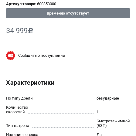
Артикул товара:
600353000
СРАВНЕНИЕ
(
0
)
Временно отсутствует
ИЗБРАННОЕ
(
0
)
34 999
c
МАГАЗИНЫ
Сообщить о поступлении
СЕРВИС
ПОДДЕРЖКА
Характеристики
Сервисный центр
ИНФОРМАЦИЯ
По типу дрели
безударные
Количество
Юридическим лицам
скоростей
1
Контакты
Быстрозажимной
Правила обмена и возврата
Тип патрона
(БЗП)
Способы оплаты
Наличие реверса
Да