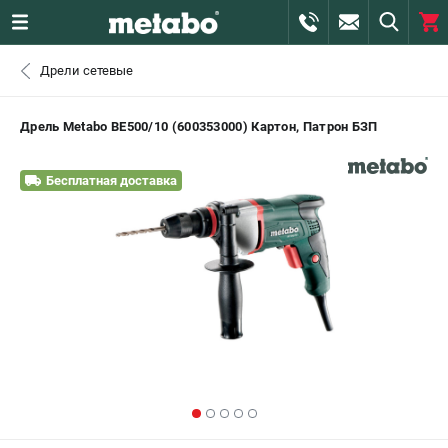
0 
Дрели сетевые
₽
САНКТ-ПЕТЕРБУРГ
Дрель Metabo ВЕ500/10 (600353000) Картон, Патрон БЗП
+7 (812) 407-39-48
- ЗАКАЗ ИЗДЕЛИЙ
Бесплатная доставка
+7 (911) 360-06-14 | +7 (8112) 59-10-67
- ЗАКАЗ ЗАПЧАСТЕЙ
ЗАКАЗАТЬ ЗАПЧАСТЬ
ВХОД ИЛИ РЕГИСТРАЦИЯ
КАТАЛОГ
АКЦИИ