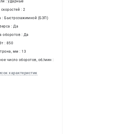
ли : ударные
скоростей : 2
а : Быстрозажимной (БЗП)
верса : Да
а оборотов : Да
т : 850
трона, мм : 13
ое число оборотов, об/мин :
исок характеристик