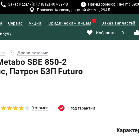
Заказ изделий: +7 (812) 407-39-48
Прием звонков: Пн-Пт с 09:00
Проспект Александровской Фермы, 29АЛ
а
Сервис
Акции
Юридическим лицам
Заказ запчастей
Избранное
0
ент
Дрели сетевые
Metabo SBE 850-2
с, Патрон БЗП Futuro
3 отзыва
1 год гарантии
Характе