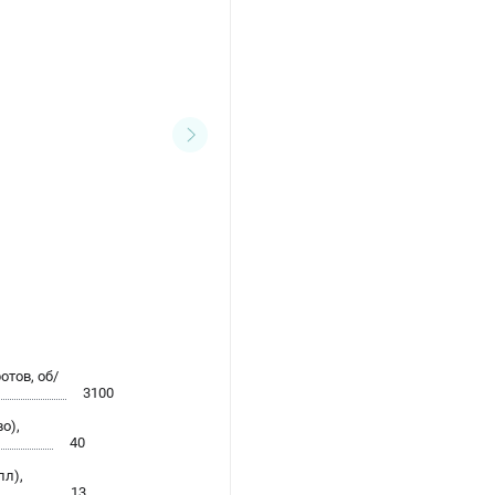
тов, об/
3100
о),
40
лл),
13