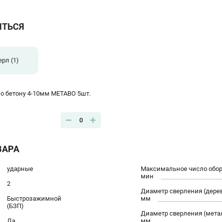
ИТЬСЯ
ерл
(1)
по бетону 4-10мм METABO 5шт.
0
ВАРА
ударные
Максимальное число оборо
мин
2
Диаметр сверления (дерев
Быстрозажимной
мм
(БЗП)
Диаметр сверления (мета
Да
мм