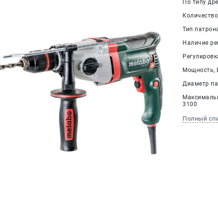
По типу дре
Количество 
Тип патрон
Наличие ре
Регулировк
Мощность, В
Диаметр па
Максимальн
3100
Полный сп