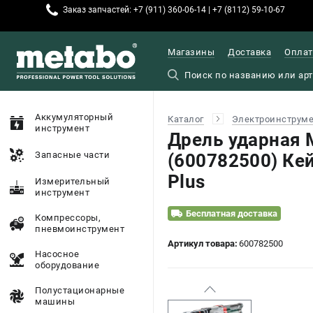
Заказ запчастей: +7 (911) 360-06-14 | +7 (8112) 59-10-67
Магазины
Доставка
Оплат
Аккумуляторный
Каталог
Электроинструм
инструмент
Дрель ударная 
Запасные части
(600782500) Кей
Plus
Измерительный
инструмент
Бесплатная доставка
Компрессоры,
пневмоинструмент
Артикул товара:
600782500
Насосное
оборудование
Полустационарные
машины