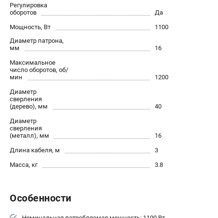
О компании
Регулировка
оборотов
Да
О бренде
Мощность, Вт
Политика обработки персональных данных
1100
Новости
Диаметр патрона,
мм
16
Программа бонусов
Максимальное
Как нас найти
число оборотов, об/
Пользовательское соглашение
мин
1200
Диаметр
сверления
СЕТЕВОЙ ЭЛЕКТРОИНСТРУМЕНТ
(дерево), мм
40
Угловые шлифмашины (УШМ)
Диаметр
сверления
Перфораторы
(металл), мм
16
Дрели
Длина кабеля, м
3
Лобзики
Масса, кг
3.8
Пылесосы
АККУМУЛЯТОРНЫЙ ИНСТРУМЕНТ
Особенности
Аккумуляторные шуруповерты
Номинальная потребляемая мощность: 1100 Вт