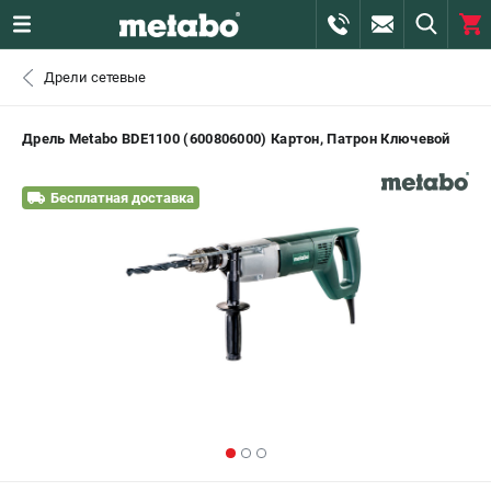
0 
Дрели сетевые
₽
САНКТ-ПЕТЕРБУРГ
Дрель Metabo BDE1100 (600806000) Картон, Патрон Ключевой
+7 (812) 407-39-48
- ЗАКАЗ ИЗДЕЛИЙ
Бесплатная доставка
+7 (911) 360-06-14 | +7 (8112) 59-10-67
- ЗАКАЗ ЗАПЧАСТЕЙ
ЗАКАЗАТЬ ЗАПЧАСТЬ
ВХОД ИЛИ РЕГИСТРАЦИЯ
КАТАЛОГ
АКЦИИ