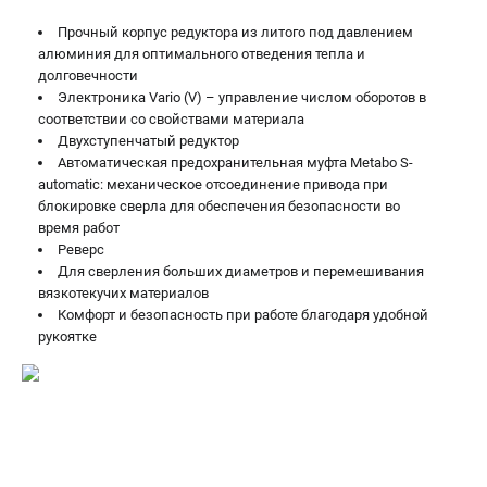
ЗАКАЗ ЗАПЧАСТЕЙ
Прочный корпус редуктора из литого под давлением
+7 (911) 360-06-14 | +7 (8112) 59-10-67
алюминия для оптимального отведения тепла и
долговечности
zakaz@metabo-market.ru
Электроника Vario (V) – управление числом оборотов в
соответствии со свойствами материала
Двухступенчатый редуктор
Автоматическая предохранительная муфта Metabo S-
automatic: механическое отсоединение привода при
блокировке сверла для обеспечения безопасности во
время работ
Реверс
Для сверления больших диаметров и перемешивания
вязкотекучих материалов
Комфорт и безопасность при работе благодаря удобной
рукоятке