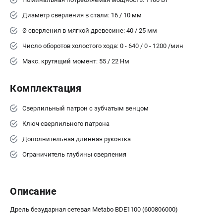
Аккумуляторные перфораторы
Аккумуляторные УШМ
Диаметр сверления в стали: 16 / 10 мм
Наборы инструмента
Ø сверления в мягкой древесине: 40 / 25 мм
Аккумуляторные лобзики
Число оборотов холостого хода: 0 - 640 / 0 - 1200 /мин
Макс. крутящий момент: 55 / 22 Нм
РАСХОДНЫЕ МАТЕРИАЛЫ И АКСЕССУАРЫ
Аккумуляторы и зарядные устройства
Комплектация
Запчасти для изделий
Кейсы и сумки
Сверлильный патрон с зубчатым венцом
Ключ сверлильного патрона
ТЕЛЕФОН (САНКТ-ПЕТЕРБУРГ)
Дополнительная длинная рукоятка
+7 (812) 407-39-48
Ограничитель глубины сверления
Информация размещённая на сайте не является публичной
офертой.
8 (812) 318-40-26
8 (800) 550-70-46
Описание
Режим работы колл-центра:
пн-пт - с 9:00 до 18:00
Дрель безударная сетевая Metabo BDE1100 (600806000)
сб - с 10:00 до 16:00
вс - выходной