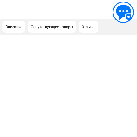
Описание
Сопутствующие товары
Отзывы
ПОДДЕРЖКА
Сервисный центр
ИНФОРМАЦИЯ
Юридическим лицам
Контакты
Правила обмена и возврата
Способы оплаты
О компании