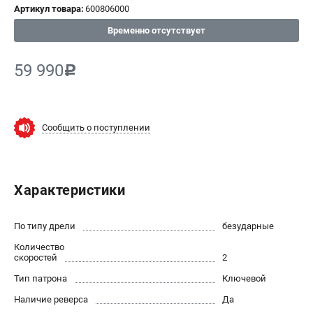
Артикул товара:
600806000
СРАВНЕНИЕ
(
0
)
Временно отсутствует
ИЗБРАННОЕ
(
0
)
59 990
c
МАГАЗИНЫ
Сообщить о поступлении
СЕРВИС
ПОДДЕРЖКА
Характеристики
Сервисный центр
ИНФОРМАЦИЯ
По типу дрели
безударные
Количество
Юридическим лицам
скоростей
2
Контакты
Тип патрона
Ключевой
Правила обмена и возврата
Наличие реверса
Способы оплаты
Да