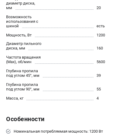
О компании
диаметр диска,
мм
20
О бренде
Возможность
Политика обработки персональных данных
использования с
Новости
шиной
есть
Программа бонусов
Мощность, Вт
1200
Как нас найти
Диаметр пильного
Пользовательское соглашение
диска, мм
160
Частота вращения
(Max), об/мин
5600
СЕТЕВОЙ ЭЛЕКТРОИНСТРУМЕНТ
Глубина пропила
Угловые шлифмашины (УШМ)
под углом 45°, мм
39
Перфораторы
Глубина пропила
Дрели
под углом 90°, мм
55
Лобзики
Масса, кг
4
Пылесосы
Особенности
АККУМУЛЯТОРНЫЙ ИНСТРУМЕНТ
Аккумуляторные шуруповерты
Номинальная потребляемая мощность: 1200 Вт