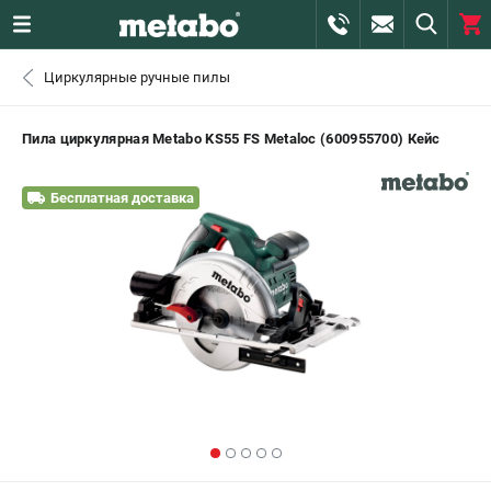
0 
Циркулярные ручные пилы
₽
САНКТ-ПЕТЕРБУРГ
Пила циркулярная Metabo KS55 FS Metaloc (600955700) Кейс
+7 (812) 407-39-48
- ЗАКАЗ ИЗДЕЛИЙ
Бесплатная доставка
+7 (911) 360-06-14 | +7 (8112) 59-10-67
- ЗАКАЗ ЗАПЧАСТЕЙ
ЗАКАЗАТЬ ЗАПЧАСТЬ
ВХОД ИЛИ РЕГИСТРАЦИЯ
КАТАЛОГ
АКЦИИ