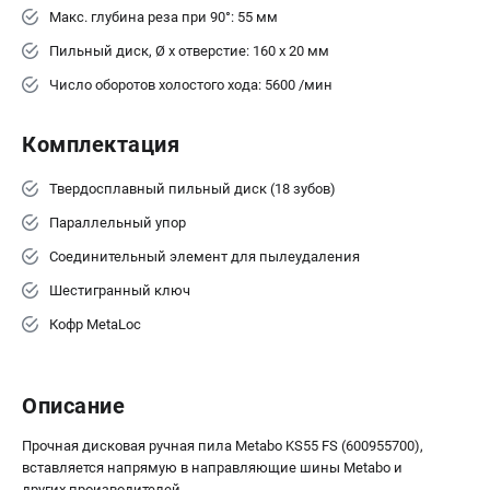
Аккумуляторные перфораторы
Макс. глубина реза при 90°: 55 мм
Аккумуляторные УШМ
Пильный диск, Ø x отверстие: 160 x 20 мм
Наборы инструмента
Аккумуляторные лобзики
Число оборотов холостого хода: 5600 /мин
Комплектация
РАСХОДНЫЕ МАТЕРИАЛЫ И АКСЕССУАРЫ
Аккумуляторы и зарядные устройства
Твердосплавный пильный диск (18 зубов)
Запчасти для изделий
Параллельный упор
Кейсы и сумки
Соединительный элемент для пылеудаления
Шестигранный ключ
ТЕЛЕФОН (САНКТ-ПЕТЕРБУРГ)
Кофр MetaLoc
+7 (812) 407-39-48
Информация размещённая на сайте не является публичной
офертой.
8 (812) 318-40-26
Описание
8 (800) 550-70-46
Режим работы колл-центра:
Прочная дисковая ручная пила Metabo KS55 FS (600955700),
пн-пт - с 9:00 до 18:00
вставляется напрямую в направляющие шины Metabo и
сб - с 10:00 до 16:00
вс - выходной
других производителей