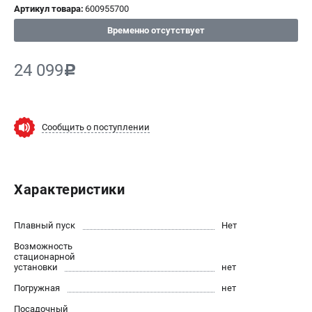
Артикул товара:
600955700
СРАВНЕНИЕ
(
0
)
Временно отсутствует
ИЗБРАННОЕ
(
0
)
24 099
c
МАГАЗИНЫ
Сообщить о поступлении
СЕРВИС
ПОДДЕРЖКА
Характеристики
Сервисный центр
ИНФОРМАЦИЯ
Плавный пуск
Нет
Возможность
Юридическим лицам
стационарной
Контакты
установки
нет
Правила обмена и возврата
Погружная
нет
Способы оплаты
Посадочный