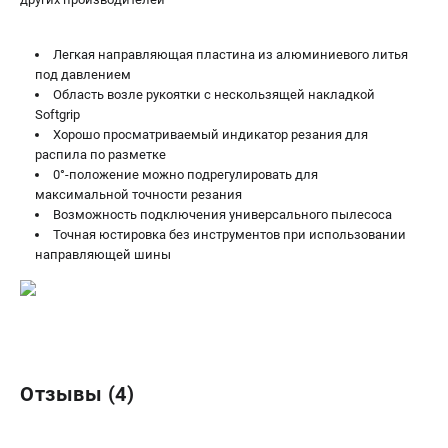
ЗАКАЗ ЗАПЧАСТЕЙ
+7 (911) 360-06-14 | +7 (8112) 59-10-67
Легкая направляющая пластина из алюминиевого литья
zakaz@metabo-market.ru
под давлением
Область возле рукоятки с нескользящей накладкой
Softgrip
Хорошо просматриваемый индикатор резания для
распила по разметке
0°-положение можно подрегулировать для
максимальной точности резания
Возможность подключения универсального пылесоса
Точная юстировка без инструментов при использовании
направляющей шины
Отзывы (4)