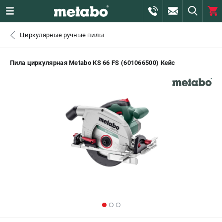
0 
Циркулярные ручные пилы
₽
ПОМОНА
Пила циркулярная Metabo КS 66 FS (601066500) Кейс
+7 (800) 550-70-46
- ЗАКАЗ ИЗДЕЛИЙ
+7 (911) 360-06-14 | +7 (8112) 59-10-67
- ЗАКАЗ ЗАПЧАСТЕЙ
ЗАКАЗАТЬ ЗАПЧАСТЬ
ВХОД ИЛИ РЕГИСТРАЦИЯ
КАТАЛОГ
АКЦИИ