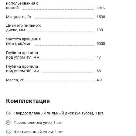
О компании
использования с
шиной
есть
О бренде
Мощность, Вт
Политика обработки персональных данных
1500
Новости
Диаметр пильного
диска, мм
190
Программа бонусов
Частота вращения
Пользовательское соглашение
(Max), об/мин
5000
Глубина пропила
СЕТЕВОЙ ЭЛЕКТРОИНСТРУМЕНТ
под углом 45°, мм
47
Угловые шлифмашины (УШМ)
Глубина пропила
под углом 90°, мм
66
Перфораторы
Масса, кг
4.9
Дрели
Лобзики
Пылесосы
Комплектация
АККУМУЛЯТОРНЫЙ ИНСТРУМЕНТ
Твердосплавный пильный диск (24 зубов), 1 шт.
Аккумуляторные шуруповерты
Параллельный упор, 1 шт.
Аккумуляторные перфораторы
Шестигранный ключ, 1 шт.