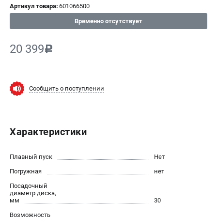
Артикул товара:
601066500
СРАВНЕНИЕ
(
0
)
Временно отсутствует
ИЗБРАННОЕ
(
0
)
20 399
c
МАГАЗИНЫ
Сообщить о поступлении
СЕРВИС
ПОДДЕРЖКА
Характеристики
Сервисный центр
ИНФОРМАЦИЯ
Плавный пуск
Нет
Погружная
Юридическим лицам
нет
Контакты
Посадочный
диаметр диска,
Правила обмена и возврата
мм
30
Способы оплаты
Возможность