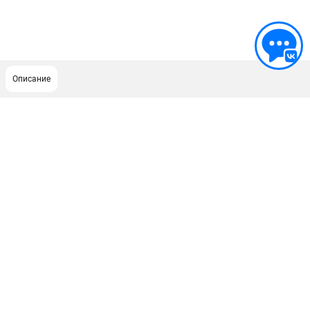
Описание
ПОДДЕРЖКА
Сервисный центр
ИНФОРМАЦИЯ
Юридическим лицам
Контакты
Правила обмена и возврата
Способы оплаты