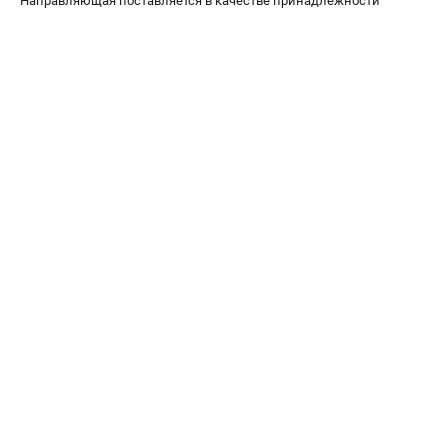
Направляющая поставляется в качестве принадлежности
ЗАКАЗ ЗАПЧАСТЕЙ
+7 (911) 360-06-14 | +7 (8112) 59-10-67
zakaz@metabo-market.ru