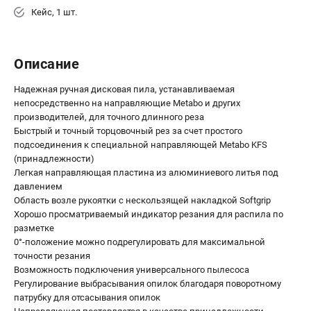
Аккумуляторные УШМ
Кейс, 1 шт.
Наборы инструмента
Аккумуляторные лобзики
Описание
РАСХОДНЫЕ МАТЕРИАЛЫ И АКСЕССУАРЫ
Надежная ручная дисковая пила, устанавливаемая
Аккумуляторы и зарядные устройства
непосредственно на направляющие Metabo и других
Запчасти для изделий
производителей, для точного длинного реза
Кейсы и сумки
Быстрый и точный торцовочный рез за счет простого
подсоединения к специальной направляющей Metabo KFS
(принадлежности)
Легкая направляющая пластина из алюминиевого литья под
ТЕЛЕФОН (ПОМОНА)
давлением
+7 (800) 550-70-46
Область возле рукоятки с нескользящей накладкой Softgrip
Информация размещённая на сайте не является публичной
Хорошо просматриваемый индикатор резания для распила по
офертой.
разметке
8 (812) 318-40-26
0°-положение можно подрегулировать для максимальной
8 (800) 550-70-46
Режим работы колл-центра:
точности резания
пн-пт - с 9:00 до 18:00
Возможность подключения универсального пылесоса
сб - с 10:00 до 16:00
Регулирование выбрасывания опилок благодаря поворотному
вс - выходной
патрубку для отсасывания опилок