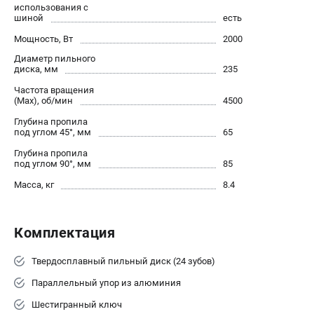
О компании
использования с
шиной
есть
О бренде
Мощность, Вт
Политика обработки персональных данных
2000
Новости
Диаметр пильного
диска, мм
235
Программа бонусов
Частота вращения
Как нас найти
(Max), об/мин
4500
Пользовательское соглашение
Глубина пропила
под углом 45°, мм
65
СЕТЕВОЙ ЭЛЕКТРОИНСТРУМЕНТ
Глубина пропила
под углом 90°, мм
85
Угловые шлифмашины (УШМ)
Масса, кг
8.4
Перфораторы
Дрели
Лобзики
Комплектация
Пылесосы
Твердосплавный пильный диск (24 зубов)
АККУМУЛЯТОРНЫЙ ИНСТРУМЕНТ
Параллельный упор из алюминия
Аккумуляторные шуруповерты
Шестигранный ключ