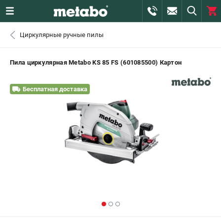
0 
Циркулярные ручные пилы
₽
САНКТ-ПЕТЕРБУРГ
Пила циркулярная Metabo KS 85 FS (601085500) Картон
+7 (812) 407-39-48
- ЗАКАЗ ИЗДЕЛИЙ
Бесплатная доставка
+7 (911) 360-06-14 | +7 (8112) 59-10-67
- ЗАКАЗ ЗАПЧАСТЕЙ
ЗАКАЗАТЬ ЗАПЧАСТЬ
ВХОД ИЛИ РЕГИСТРАЦИЯ
КАТАЛОГ
АКЦИИ