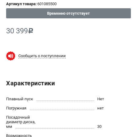
Артикул товара:
601085500
СРАВНЕНИЕ
(
0
)
Временно отсутствует
ИЗБРАННОЕ
(
0
)
30 399
c
МАГАЗИНЫ
Сообщить о поступлении
СЕРВИС
ПОДДЕРЖКА
Характеристики
Сервисный центр
ИНФОРМАЦИЯ
Плавный пуск
Нет
Погружная
Юридическим лицам
нет
Контакты
Посадочный
диаметр диска,
Правила обмена и возврата
мм
30
Способы оплаты
Возможность