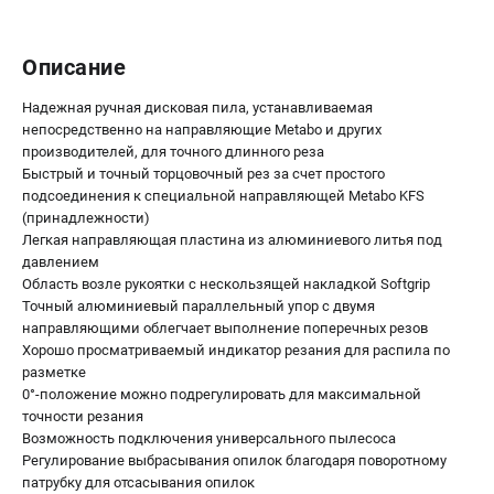
Аккумуляторные перфораторы
Аккумуляторные УШМ
Наборы инструмента
Описание
Аккумуляторные лобзики
Надежная ручная дисковая пила, устанавливаемая
непосредственно на направляющие Metabo и других
РАСХОДНЫЕ МАТЕРИАЛЫ И АКСЕССУАРЫ
производителей, для точного длинного реза
Быстрый и точный торцовочный рез за счет простого
Аккумуляторы и зарядные устройства
подсоединения к специальной направляющей Metabo KFS
Запчасти для изделий
(принадлежности)
Кейсы и сумки
Легкая направляющая пластина из алюминиевого литья под
давлением
Область возле рукоятки с нескользящей накладкой Softgrip
Точный алюминиевый параллельный упор с двумя
ТЕЛЕФОН (САНКТ-ПЕТЕРБУРГ)
+7 (812) 407-39-48
направляющими облегчает выполнение поперечных резов
Хорошо просматриваемый индикатор резания для распила по
Информация размещённая на сайте не является публичной
разметке
офертой.
8 (812) 318-40-26
0°-положение можно подрегулировать для максимальной
8 (800) 550-70-46
точности резания
Режим работы колл-центра:
Возможность подключения универсального пылесоса
пн-пт - с 9:00 до 18:00
Регулирование выбрасывания опилок благодаря поворотному
сб - с 10:00 до 16:00
патрубку для отсасывания опилок
вс - выходной