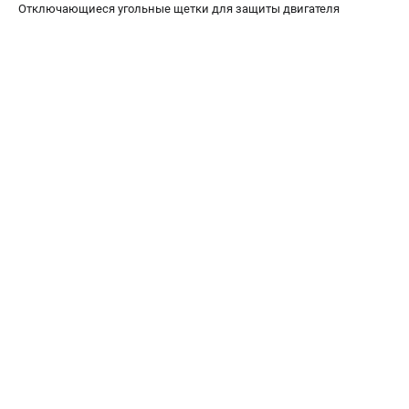
Отключающиеся угольные щетки для защиты двигателя
ЗАКАЗ ЗАПЧАСТЕЙ
+7 (911) 360-06-14 | +7 (8112) 59-10-67
zakaz@metabo-market.ru