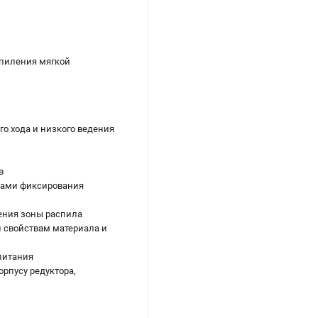
 пиления мягкой
го хода и низкого ведения
в
ками фиксирования
ения зоны распила
й свойствам материала и
питания
рпусу редуктора,