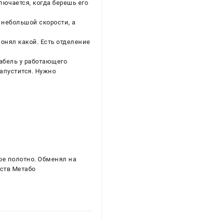
лючается, когда берешь его
 небольшой скорости, а
понял какой. Есть отделение
кабель у работающего
запустится. Нужно
ное полотно. Обменял на
нств Метабо