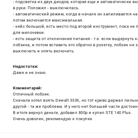
- подсветка из двух диодов, которая еще и автоматически вк
в руки. Положил - выключилась.
- автоматический режим, когда в начале он запиливается на
потом включается максимальная.
- кейс большой, есть место под второй инструмент, пока не 
для мелочевки.
- есть защита от отключения питания - т.е. если выдернуть 
лобзика, и потом вставить его обратно в розетку, лобзик не 
выключить и опять включить.
Недостатки:
Даже и не знаю.
Комментарий:
Отличный лобзик.
Сначала хотел взять Dewalt 333K, но тот криво держал пиль
другой - та же проблема. И у него нет большей части достои
В итоге вернул деньги, добавил 800р и купил STE 140 Plus.
Очень доволен, рекомендую к покупке