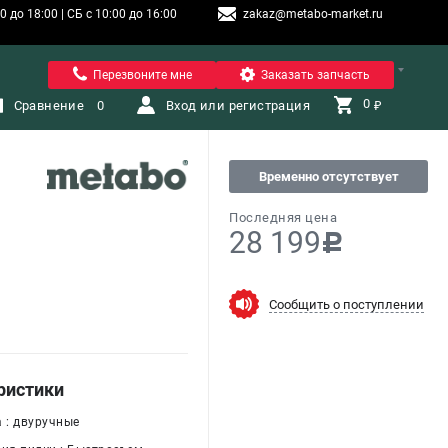
 до 18:00 | СБ с 10:00 до 16:00
zakaz@metabo-market.ru
Санкт-Петербург
Перезвоните мне
Заказать запчасть
0 
Сравнение
0
Вход или регистрация
₽
Временно отсутствует
Последняя цена
28 199
c
Сообщить о поступлении
ристики
 : двуручные