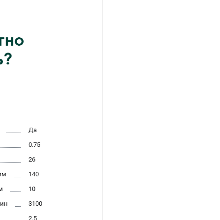
Да
0.75
26
мм
140
м
10
мин
3100
2.5