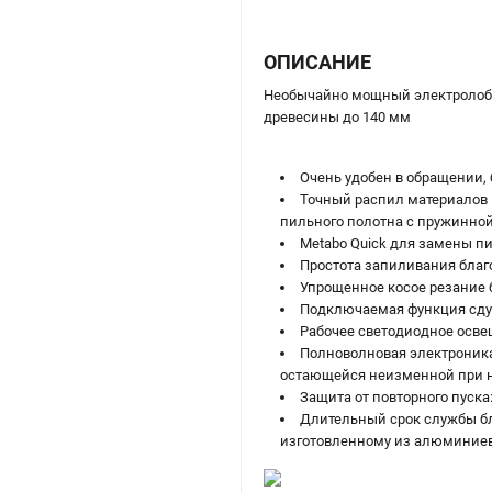
ОПИСАНИЕ
Необычайно мощный электролобзи
древесины до 140 мм
Очень удобен в обращении, 
Точный распил материалов в
пильного полотна с пружинно
Metabo Quick для замены п
Простота запиливания благ
Упрощенное косое резание 
Подключаемая функция сду
Рабочее светодиодное осве
Полноволновая электроника 
остающейся неизменной при н
Защита от повторного пуск
Длительный срок службы бла
изготовленному из алюминиев