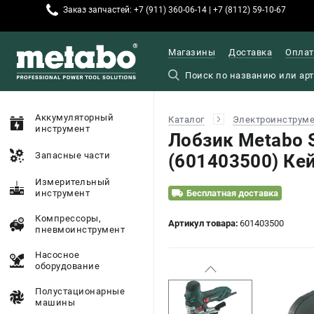
Заказ запчастей: +7 (911) 360-06-14 | +7 (8112) 59-10-67
Магазины
Доставка
Оплат
Аккумуляторный
Каталог
Электроинструм
инструмент
Лобзик Metabo 
Запасные части
(601403500) Ке
Измерительный
инструмент
Бесплатная доставка
Компрессоры,
Артикул товара:
601403500
пневмоинструмент
Насосное
оборудование
Полустационарные
машины