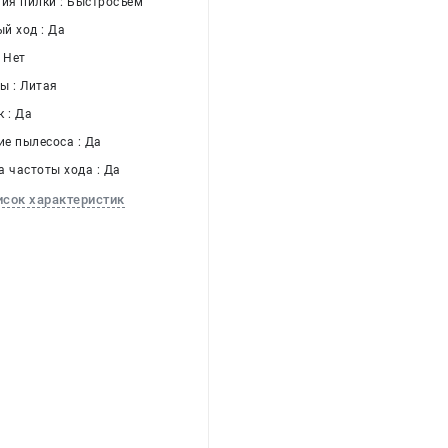
ния пилки : Быстросъем
й ход : Да
 Нет
ы : Литая
 : Да
е пылесоса : Да
а частоты хода : Да
исок характеристик