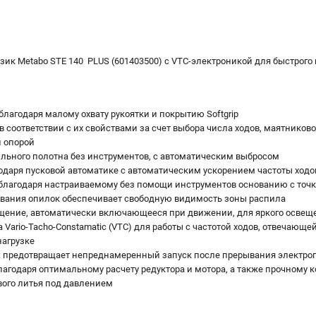
к Metabo STE 140 PLUS (601403500) с VTC-электроникой для быстрого
благодаря малому охвату рукоятки и покрытию Softgrip
 соответствии с их свойствами за счет выбора числа ходов, маятниково
й опорой
ильного полотна без инструментов, с автоматическим выбросом
одаря пусковой автоматике с автоматическим ускорением частоты ходо
благодаря настраиваемому без помощи инструментов основанию с точ
вания опилок обеспечивает свободную видимость зоны распила
щение, автоматически включающееся при движении, для яркого освещ
Vario-Tacho-Constamatic (VTC) для работы с частотой ходов, отвечающе
агрузке
а: предотвращает непреднамеренный запуск после прерывания электро
годаря оптимальному расчету редуктора и мотора, а также прочному ко
ого литья под давлением