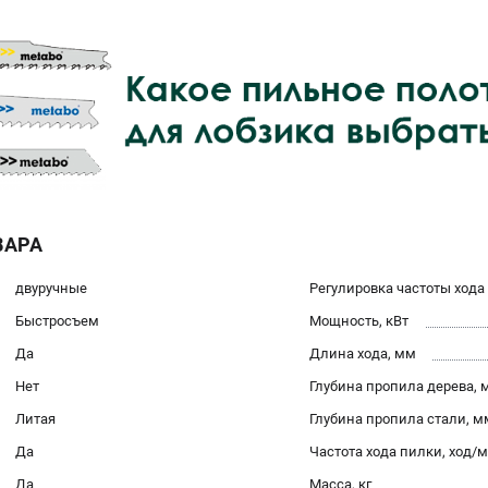
ВАРА
двуручные
Регулировка частоты хода
Быстросъем
Мощность, кВт
Да
Длина хода, мм
Нет
Глубина пропила дерева, 
Литая
Глубина пропила стали, м
Да
Частота хода пилки, ход/
Да
Масса, кг