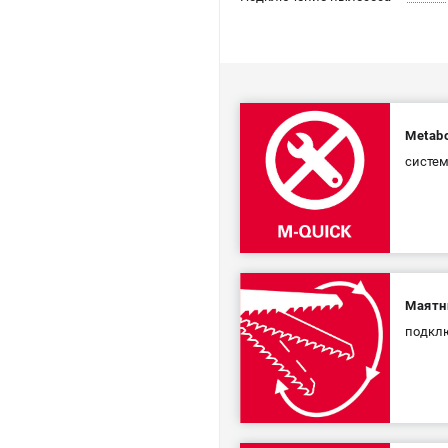
Metabo
систем
Маятн
подклю