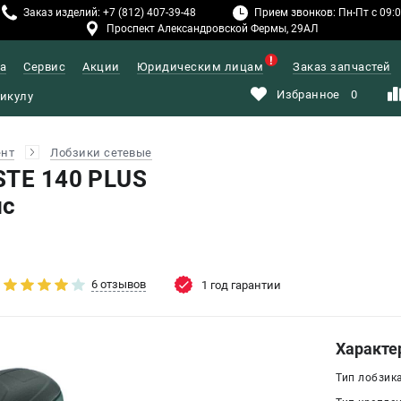
Заказ изделий: +7 (812) 407-39-48
Прием звонков: Пн-Пт с 09:00
Проспект Александровской Фермы, 29АЛ
а
Сервис
Акции
Юридическим лицам
Заказ запчастей
Избранное
0
ент
Лобзики сетевые
STE 140 PLUS
йс
6 отзывов
1 год гарантии
Характе
Тип лобзика