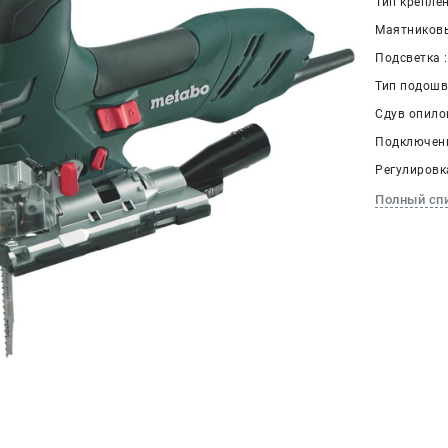
Тип крепле
Маятниковы
Подсветка :
Тип подошв
Сдув опилок
Подключени
Регулировк
Полный сп