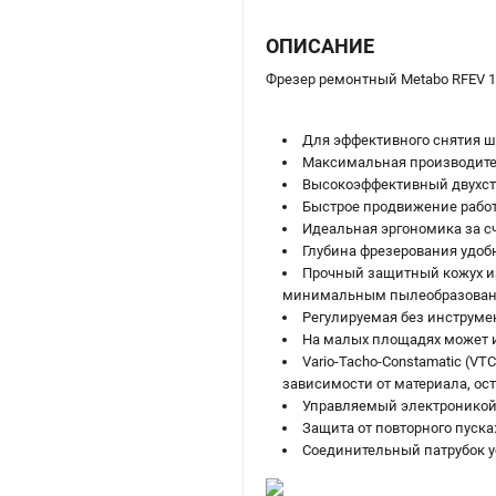
ОПИСАНИЕ
Фрезер ремонтный Metabo RFEV 19
Для эффективного снятия шт
Максимальная производител
Высокоэффективный двухст
Быстрое продвижение рабо
Идеальная эргономика за сч
Глубина фрезерования удоб
Прочный защитный кожух и
минимальным пылеобразова
Регулируемая без инструмен
На малых площадях может 
Vario-Tacho-Constamatic (V
зависимости от материала, о
Управляемый электроникой
Защита от повторного пуск
Соединительный патрубок у