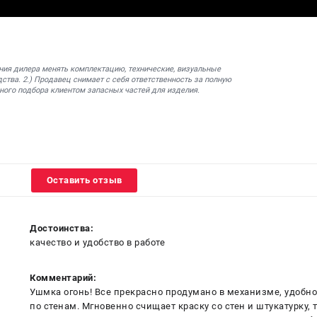
ния дилера менять комплектацию, технические, визуальные
ства. 2.) Продавец снимает с себя ответственность за полную
ного подбора клиентом запасных частей для изделия.
Оставить отзыв
Достоинства:
качество и удобство в работе
Комментарий:
Ушмка огонь! Все прекрасно продумано в механизме, удобно 
по стенам. Мгновенно счищает краску со стен и штукатурку, 