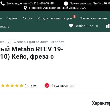
Заказ изделий: +7 (812) 407-39-48
Прием звонков: Пн-Пт с 09:00
Проспект Александровской Фермы, 29АЛ
а
Сервис
Акции
Юридическим лицам
Заказ запчастей
Избранное
0
ент
Фрезеры для ремонтных работ
ый Metabo RFEV 19-
10) Кейс, фреза с
1 отзыв
1 год гарантии
Характе