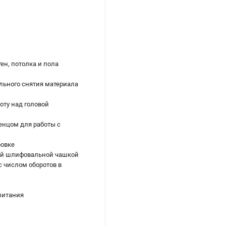
ен, потолка и пола
льного снятия материала
оту над головой
нцом для работы с
ровке
ной шлифовальной чашкой
с числом оборотов в
питания