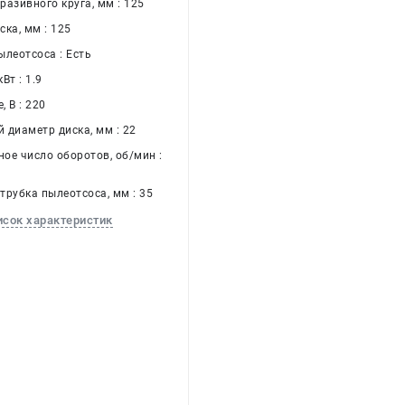
разивного круга, мм : 125
ка, мм : 125
ылеотсоса : Есть
Вт : 1.9
 В : 220
 диаметр диска, мм : 22
ое число оборотов, об/мин :
трубка пылеотсоса, мм : 35
исок характеристик