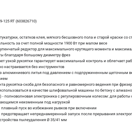
-125 RT (603826710)
укатурки, остатков клея, мягкого бесшовного пола и старой краски со ст
ьность за счет полной мощности 1900 Вт при малом весе
упенчатый редуктор для максимального крутящего момента и максима
ты благодаря большому диаметру фрез
ет узкой рукоятки гарантирует максимальный контроль и облегчает раб
но настраивается без инструментов
з алюминиевого литья под давлением с подпружиненным щеточным ве
нием
та рукоятка-скоба для безопасного и равномерного ведения при фрезе
использоваться в качестве шлифовальной машины по бетону с алмаз
TC) - полноволновая электроника с регулировочным колесом: для работы 
стающимся неизменным под нагрузкой
 плавный пуск во избежание рывков при включении
а: предотвращает непреднамеренный запуск после прерывания электро
стройства пылеудаления Ø 35/41 мм