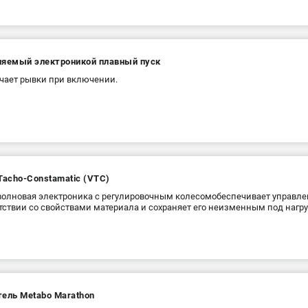
ляемый электроникой плавный пуск
ает рывки при включении.
Tacho-Constamatic (VTC)
олновая электроника с регулировочным колесомобеспечивает управле
тствии со свойствами материала и сохраняет его неизменным под нагр
тель Metabo Marathon