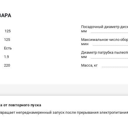
ВАРА
Посадочный диаметр диск
125
мм
125
Максимальное число оборо
мин
Есть
Диаметр патрубка пылеот
1.9
мм
220
Масса, кг
а от повторного пуска
вращает непреднамеренный запуск после прерывания электропитания