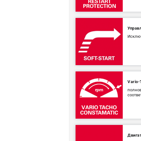
Управ
Исключ
Vario-
полнов
соотве
Двига