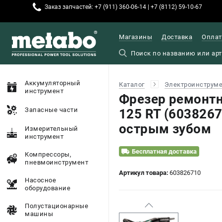
Заказ запчастей: +7 (911) 360-06-14 | +7 (8112) 59-10-67
Магазины
Доставка
Оплат
Аккумуляторный
Каталог
Электроинструм
инструмент
Фрезер ремонтн
Запасные части
125 RT (6038267
острым зубом
Измерительный
инструмент
Бесплатная доставка
Компрессоры,
пневмоинструмент
Артикул товара:
603826710
Насосное
оборудование
Полустационарные
машины