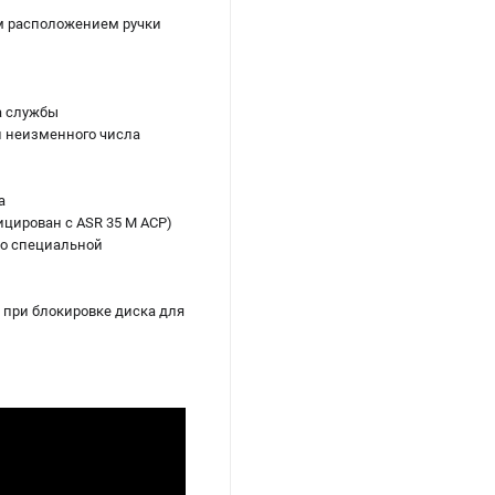
м расположением ручки
а службы
и неизменного числа
а
ицирован с ASR 35 M ACP)
со специальной
 при блокировке диска для