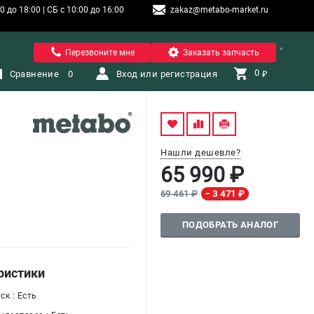
 до 18:00 | СБ с 10:00 до 16:00
zakaz@metabo-market.ru
Санкт-Петербург
Перезвоните мне
Заказать запчасть
0 
Сравнение
0
Вход или регистрация
₽
Нашли дешевле?
65 990 ₽
69 461 ₽
− 3 471 ₽
ПОДОБРАТЬ АНАЛОГ
ристики
к : Есть