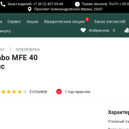
Заказ изделий: +7 (812) 407-39-48
Прием звонков: Пн-Пт с 09:00
Проспект Александровской Фермы, 29АЛ
а
Сервис
Акции
Юридическим лицам
Заказ запчастей
Избранное
0
ент
Штроборезы
bo MFE 40
йс
5 отзывов
1 год гарантии
Характе
Плавный пус