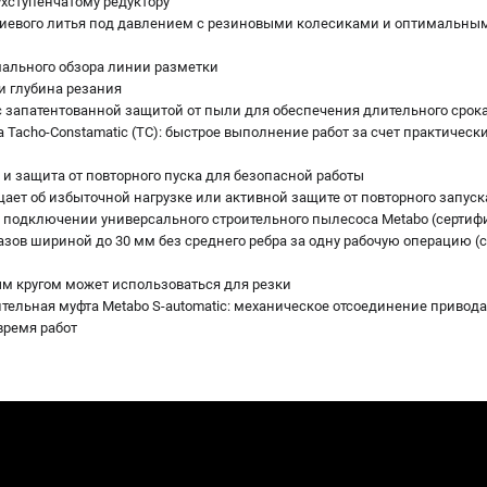
хступенчатому редуктору
иевого литья под давлением с резиновыми колесиками и оптимальны
ального обзора линии разметки
и глубина резания
 с запатентованной защитой от пыли для обеспечения длительного срок
Tacho-Constamatic (TC): быстрое выполнение работ за счет практическ
и защита от повторного пуска для безопасной работы
ает об избыточной нагрузке или активной защите от повторного запуск
и подключении универсального строительного пылесоса Metabo (сертиф
азов шириной до 30 мм без среднего ребра за одну рабочую операцию (
м кругом может использоваться для резки
тельная муфта Metabo S-automatic: механическое отсоединение привода
время работ