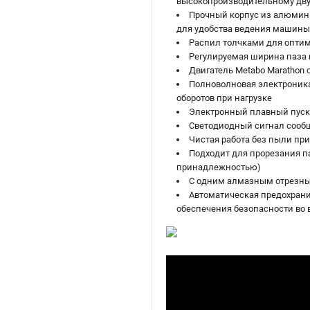
высокопроизводительному дву
Прочный корпус из алюмин
для удобства ведения машины
Распил толчками для оптим
Регулируемая ширина паза 
Двигатель Metabo Marathon
Полноволновая электроника 
оборотов при нагрузке
Электронный плавный пуск 
Светодиодный сигнал сообщ
Чистая работа без пыли пр
Подходит для прорезания п
принадлежностью)
С одним алмазным отрезны
Автоматическая предохрани
обеспечения безопасности во 