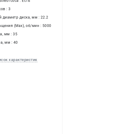
ылеотсоса : Есть
ов : 3
 диаметр диска, мм : 22.2
щения (Max), об/мин : 5000
, мм : 35
а, мм : 40
исок характеристик