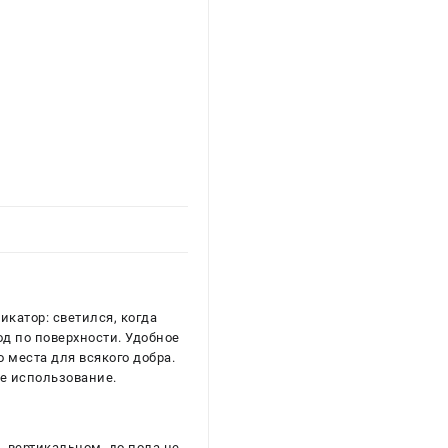
катор: светился, когда
од по поверхности. Удобное
 места для всякого добра.
е использование.
 вертикальном, до пола не