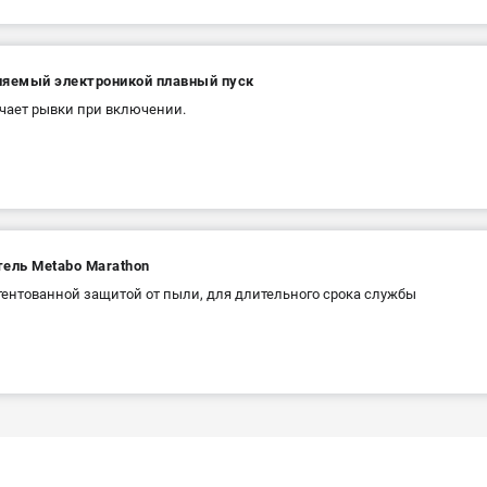
ляемый электроникой плавный пуск
ает рывки при включении.
тель Metabo Marathon
тентованной защитой от пыли, для длительного срока службы