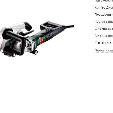
Патрубок п
Кол-во Диск
Посадочный
Частота вра
Ширина реза
Глубина рез
Вес, кг : 4.6
Полный сп