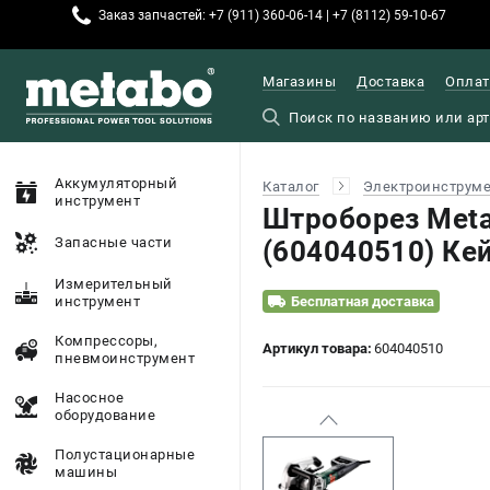
Заказ запчастей: +7 (911) 360-06-14 | +7 (8112) 59-10-67
Магазины
Доставка
Оплат
Аккумуляторный
Каталог
Электроинструм
инструмент
Штроборез Meta
Запасные части
(604040510) Ке
Измерительный
инструмент
Бесплатная доставка
Компрессоры,
Артикул товара:
604040510
пневмоинструмент
Насосное
оборудование
Полустационарные
машины