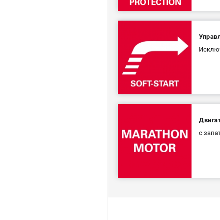
Управ
Исключ
Двига
с запа