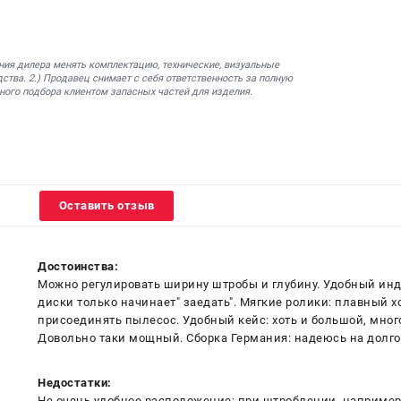
ния дилера менять комплектацию, технические, визуальные
ства. 2.) Продавец снимает с себя ответственность за полную
ного подбора клиентом запасных частей для изделия.
Оставить отзыв
Достоинства:
Можно регулировать ширину штробы и глубину. Удобный инди
диски только начинает" заедать". Мягкие ролики: плавный х
присоединять пылесос. Удобный кейс: хоть и большой, много
Довольно таки мощный. Сборка Германия: надеюсь на долго
Недостатки:
Не очень удобное расположение: при штроблении, например,