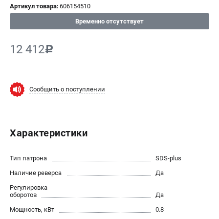
Артикул товара:
606154510
СРАВНЕНИЕ
(
0
)
Временно отсутствует
ИЗБРАННОЕ
(
0
)
12 412
c
МАГАЗИНЫ
Сообщить о поступлении
СЕРВИС
ПОДДЕРЖКА
Характеристики
Сервисный центр
ИНФОРМАЦИЯ
Тип патрона
SDS-plus
Наличие реверса
Юридическим лицам
Да
Контакты
Регулировка
оборотов
Да
Правила обмена и возврата
Мощность, кВт
Способы оплаты
0.8