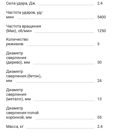
О компании
Сила удара, Дж
2.4
О бренде
Частота ударов, уд/
мин
Политика обработки персональных данных
5400
Новости
Частота вращения
(Max), об/мин
1250
Программа бонусов
Количество
Как нас найти
режимов
3
Пользовательское соглашение
Диаметр
сверления
(дерево), мм
30
СЕТЕВОЙ ЭЛЕКТРОИНСТРУМЕНТ
Диаметр
Угловые шлифмашины (УШМ)
сверления (бетон),
мм
24
Перфораторы
Дрели
Диаметр
сверления
Лобзики
(металл), мм
13
Пылесосы
Диаметр
сверления полой
коронкой, мм
55
АККУМУЛЯТОРНЫЙ ИНСТРУМЕНТ
Масса, кг
2.4
Аккумуляторные шуруповерты