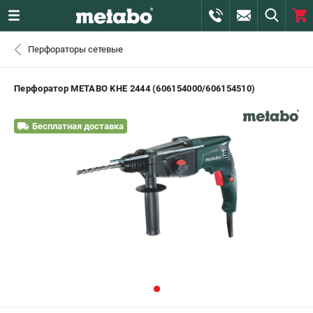
0 
Перфораторы сетевые
₽
САНКТ-ПЕТЕРБУРГ
Перфоратор METABO KHE 2444 (606154000/606154510)
+7 (812) 407-39-48
- ЗАКАЗ ИЗДЕЛИЙ
Бесплатная доставка
+7 (911) 360-06-14 | +7 (8112) 59-10-67
- ЗАКАЗ ЗАПЧАСТЕЙ
ЗАКАЗАТЬ ЗАПЧАСТЬ
ВХОД ИЛИ РЕГИСТРАЦИЯ
КАТАЛОГ
АКЦИИ