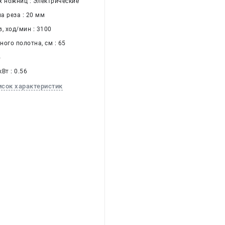
х ножниц : Электрические
а реза : 20 мм
, ход/мин : 3100
ого полотна, см : 65
4
Вт : 0.56
исок характеристик