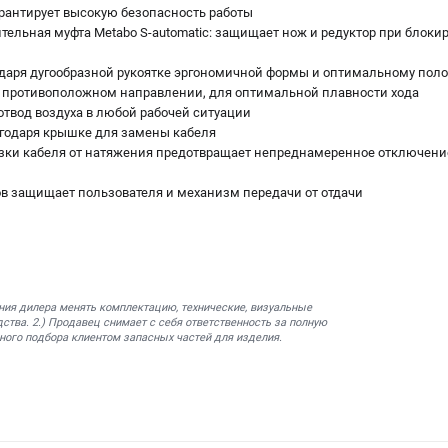
рантирует высокую безопасность работы
тельная муфта Metabo S-automatic: защищает нож и редуктор при блок
даря дугообразной рукоятке эргономичной формы и оптимальному пол
 противоположном направлении, для оптимальной плавности хода
отвод воздуха в любой рабочей ситуации
годаря крышке для замены кабеля
зки кабеля от натяжения предотвращает непреднамеренное отключени
ов защищает пользователя и механизм передачи от отдачи
ния дилера менять комплектацию, технические, визуальные
ства. 2.) Продавец снимает с себя ответственность за полную
ного подбора клиентом запасных частей для изделия.