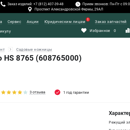
Заказ изделий: +7 (812) 407-39-48
Прием звонков: Пн-Пт с 09:00
Проспект Александровской Фермы, 29АЛ
а
Сервис
Акции
Юридическим лицам
Заказ запчастей
Избранное
0
ент
Садовые ножницы
o HS 8765 (608765000)
3 отзыва
1 год гарантии
Характе
Режущий эл