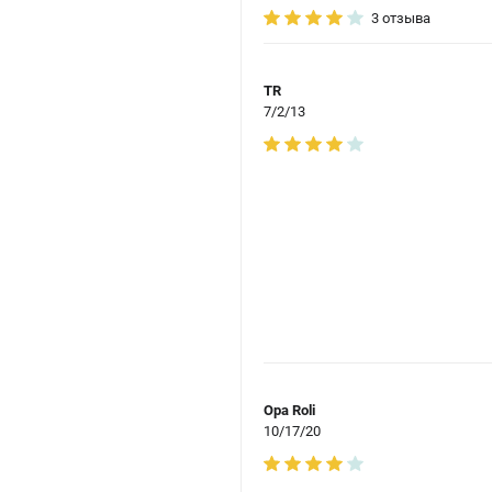
3 отзыва
TR
7/2/13
Opa Roli
10/17/20