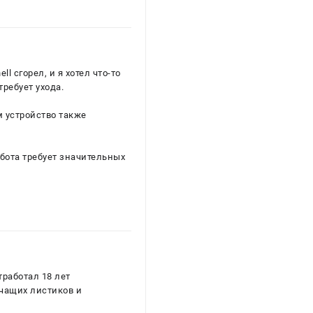
l сгорел, и я хотел что-то
требует ухода.
м устройство также
абота требует значительных
тработал 18 лет
рчащих листиков и