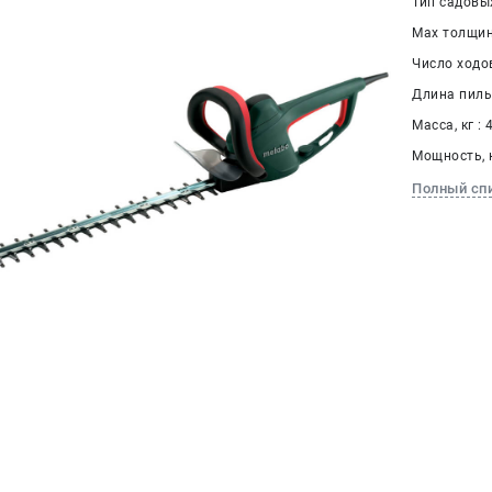
Тип садовы
Max толщин
Число ходов
Длина пильн
Масса, кг : 
Мощность, к
Полный сп