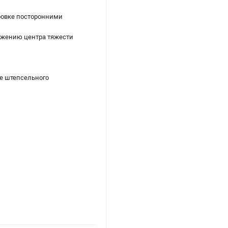
ировке посторонними
ожению центра тяжести
е штепсельного