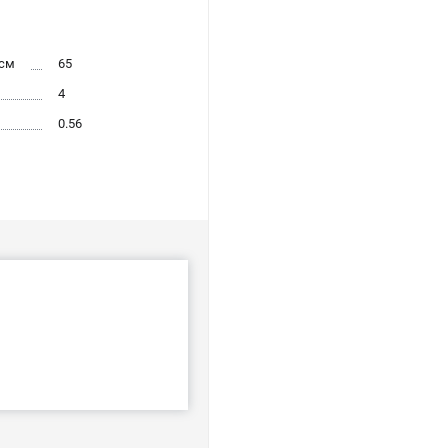
 см
65
4
0.56