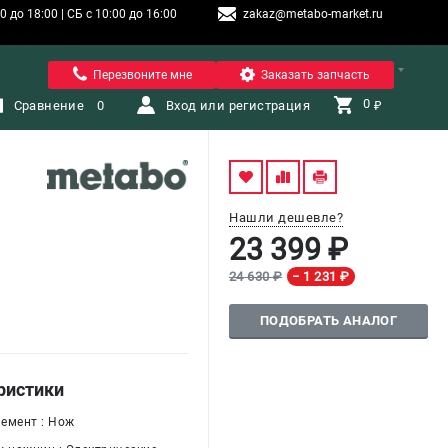
 до 18:00 | СБ с 10:00 до 16:00
zakaz@metabo-market.ru
Санкт-Петербург
Перезвоните мне
Заказать запчасть
0 
Сравнение
0
Вход или регистрация
₽
Нашли дешевле?
23 399 ₽
24 630 ₽
− 1 231 ₽
ПОДОБРАТЬ АНАЛОГ
ристики
емент : Нож