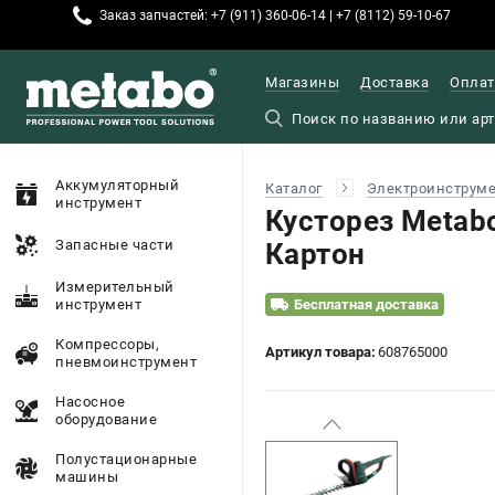
Заказ запчастей: +7 (911) 360-06-14 | +7 (8112) 59-10-67
Магазины
Доставка
Оплат
Аккумуляторный
Каталог
Электроинструм
инструмент
Кусторез Metab
Запасные части
Картон
Измерительный
инструмент
Бесплатная доставка
Компрессоры,
Артикул товара:
608765000
пневмоинструмент
Насосное
оборудование
Полустационарные
машины