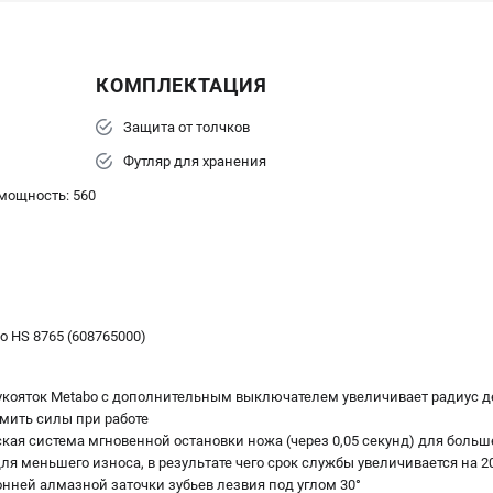
КОМПЛЕКТАЦИЯ
Защита от толчков
Футляр для хранения
мощность: 560
 HS 8765 (608765000)
укояток Metabo с дополнительным выключателем увеличивает радиус д
мить силы при работе
кая система мгновенной остановки ножа (через 0,05 секунд) для боль
ля меньшего износа, в результате чего срок службы увеличивается на 2
онней алмазной заточки зубьев лезвия под углом 30°