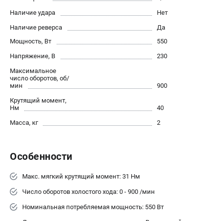
О компании
Наличие удара
Нет
О бренде
Наличие реверса
Политика обработки персональных данных
Да
Новости
Мощность, Вт
550
Программа бонусов
Напряжение, В
230
Как нас найти
Максимальное
Пользовательское соглашение
число оборотов, об/
мин
900
Крутящий момент,
СЕТЕВОЙ ЭЛЕКТРОИНСТРУМЕНТ
Нм
40
Угловые шлифмашины (УШМ)
Масса, кг
2
Перфораторы
Дрели
Особенности
Лобзики
Пылесосы
Макс. мягкий крутящий момент: 31 Нм
Число оборотов холостого хода: 0 - 900 /мин
АККУМУЛЯТОРНЫЙ ИНСТРУМЕНТ
Номинальная потребляемая мощность: 550 Вт
Аккумуляторные шуруповерты