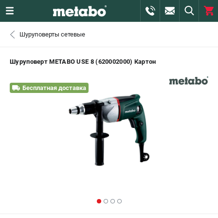
0 
Шуруповерты сетевые
₽
САНКТ-ПЕТЕРБУРГ
Шуруповерт METABO USE 8 (620002000) Картон
+7 (812) 407-39-48
- ЗАКАЗ ИЗДЕЛИЙ
Бесплатная доставка
+7 (911) 360-06-14 | +7 (8112) 59-10-67
- ЗАКАЗ ЗАПЧАСТЕЙ
ЗАКАЗАТЬ ЗАПЧАСТЬ
ВХОД ИЛИ РЕГИСТРАЦИЯ
КАТАЛОГ
АКЦИИ