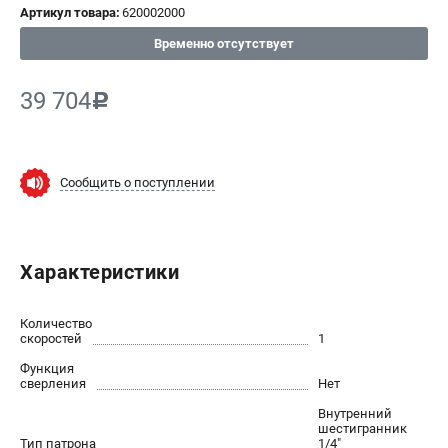
Артикул товара:
620002000
СРАВНЕНИЕ
(
0
)
Временно отсутствует
ИЗБРАННОЕ
(
0
)
39 704
c
МАГАЗИНЫ
Сообщить о поступлении
СЕРВИС
ПОДДЕРЖКА
Характеристики
Сервисный центр
ИНФОРМАЦИЯ
Количество
скоростей
1
Юридическим лицам
Функция
Контакты
сверления
Нет
Правила обмена и возврата
Внутренний
Способы оплаты
шестигранник
Тип патрона
1/4"