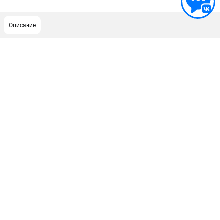
Описание
ПОДДЕРЖКА
Сервисный центр
ИНФОРМАЦИЯ
Юридическим лицам
Контакты
Правила обмена и возврата
Способы оплаты
О компании
О бренде