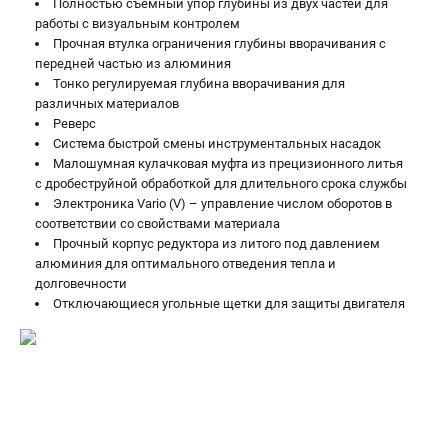
Полностью съемный упор глубины из двух частей для
работы с визуальным контролем
ЗАКАЗ ЗАПЧАСТЕЙ
Прочная втулка ограничения глубины вворачивания с
+7 (911) 360-06-14 | +7 (8112) 59-10-67
передней частью из алюминия
zakaz@metabo-market.ru
Тонко регулируемая глубина вворачивания для
различных материалов
Реверс
Система быстрой смены инструментальных насадок
Малошумная кулачковая муфта из прецизионного литья
с дробеструйной обработкой для длительного срока службы
Электроника Vario (V) – управление числом оборотов в
соответствии со свойствами материала
Прочный корпус редуктора из литого под давлением
алюминия для оптимального отведения тепла и
долговечности
Отключающиеся угольные щетки для защиты двигателя