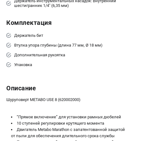
Аккумуляторные перфораторы
Держатель инструментальных насадок: Внутренний
шестигранник 1/4" (6,35 мм)
Аккумуляторные УШМ
Наборы инструмента
Комплектация
Аккумуляторные лобзики
Держатель бит
РАСХОДНЫЕ МАТЕРИАЛЫ И АКСЕССУАРЫ
Втулка упора глубины (длина 77 мм, Ø 18 мм)
Аккумуляторы и зарядные устройства
Дополнительная рукоятка
Запчасти для изделий
Упаковка
Кейсы и сумки
Описание
ТЕЛЕФОН (САНКТ-ПЕТЕРБУРГ)
+7 (812) 407-39-48
Шуруповерт METABO USE 8 (620002000)
Информация размещённая на сайте не является публичной
офертой.
8 (812) 318-40-26
“Прямое включение” для установки рамных дюбелей
8 (800) 550-70-46
10 ступеней регулировки крутящего момента
Режим работы колл-центра:
пн-пт - с 9:00 до 18:00
Двигатель Metabo Marathon с запатентованной защитой
сб - с 10:00 до 16:00
от пыли для обеспечения длительного срока службы
вс - выходной